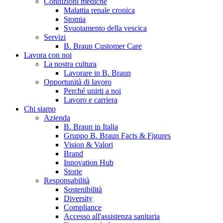
Condizioni mediche
Malattia renale cronica
Stomia
Svuotamento della vescica
Servizi
B. Braun Customer Care
Lavora con noi
La nostra cultura
Lavorare in B. Braun
Opportunità di lavoro
Contatti
Perché unirti a noi
Lavoro e carriera
Hai domande o richieste? Scrivici per entrare subito in contatto
Chi siamo
Azienda
B. Braun in Italia
Catalogo prodotti
Gruppo B. Braun Facts & Figures
Vision & Valori
Trova il prodotto che stai cercando. Visita il catalogo B. Braun 
Brand
Innovation Hub
Storie
Responsabilità
Sostenibilità
Diversity
Compliance
Accesso all'assistenza sanitaria