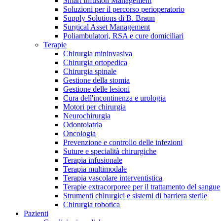
Smart Infusion Management
Contatti
Soluzioni per il percorso perioperatorio
Supply Solutions di B. Braun
Surgical Asset Management
Poliambulatori, RSA e cure domiciliari
Terapie
Chirurgia mininvasiva
Chirurgia ortopedica
Chirurgia spinale
Gestione della stomia
Gestione delle lesioni
Cura dell'incontinenza e urologia
Motori per chirurgia
Neurochirurgia
Odontoiatria
Oncologia
Prevenzione e controllo delle infezioni
Suture e specialità chirurgiche
Terapia infusionale
Terapia multimodale
Campione stomia o cateteri
Trova la tua opportunità di lavoro!
Terapia vascolare interventistica
Richiedi gratuitamente un campione al nostro Customer Care, che t
Terapie extracorporee per il trattamento del sangue
Scopri le opportunità di carriera del Gruppo B. Braun. Visita il 
Strumenti chirurgici e sistemi di barriera sterile
Chirurgia robotica
Pazienti