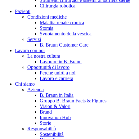
Strumenti chirurgici e sistemi di barriera sterile
Chirurgia robotica
Pazienti
Condizioni mediche
Malattia renale cronica
Stomia
Svuotamento della vescica
Servizi
B. Braun Customer Care
Lavora con noi
La nostra cultura
B. Braun in Italia
Lavorare in B. Braun
Opportunità di lavoro
Scopri chi siamo ed entra nel mondo di B. Braun in Italia: 4
Perché unirti a noi
sedi, 4 aziende, più di 700 dipendenti e un Centro di
Lavoro e carriera
Eccellenza a livello globale.
Chi siamo
Azienda
B. Braun in Italia
Gruppo B. Braun Facts & Figures
Vision & Valori
Brand
Innovation Hub
Storie
Responsabilità
Sostenibilità