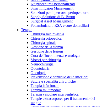
Kit procedurali personalizzati
Terapie
Media
Smart Infusion Management
Soluzioni per il percorso perioperatorio
Supply Solutions di B. Braun
Contatti
Surgical Asset Management
Poliambulatori, RSA e cure domiciliari
Terapie
Chirurgia mininvasiva
Chirurgia ortopedica
Chirurgia spinale
Gestione della stomia
Gestione delle lesioni
Cura dell'incontinenza e urologia
Motori per chirurgia
Neurochirurgia
Odontoiatria
Catalogo prodotti
Oncologia
Contatti
Prevenzione e controllo delle infezioni
Trova il prodotto che stai cercando. Visita il catalogo B.
Suture e specialità chirurgiche
Hai domande o richieste? Scrivici per entrare subito in
Braun con il nostro portfolio completo.
Terapia infusionale
contatto con un nostro referente.
Terapia multimodale
Terapia vascolare interventistica
Terapie extracorporee per il trattamento del
sangue