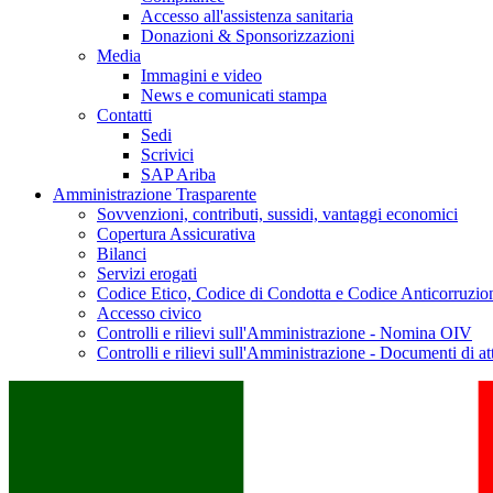
Accesso all'assistenza sanitaria
Donazioni & Sponsorizzazioni
Media
Immagini e video
News e comunicati stampa
Contatti
Sedi
Scrivici
SAP Ariba
Amministrazione Trasparente
Sovvenzioni, contributi, sussidi, vantaggi economici
Copertura Assicurativa
Bilanci
Servizi erogati
Codice Etico, Codice di Condotta e Codice Anticorruzio
Accesso civico
Controlli e rilievi sull'Amministrazione - Nomina OIV
Controlli e rilievi sull'Amministrazione - Documenti di at