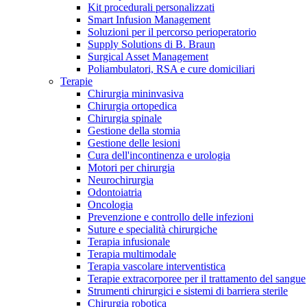
Contatti
Kit procedurali personalizzati
Smart Infusion Management
Soluzioni per il percorso perioperatorio
Supply Solutions di B. Braun
Surgical Asset Management
Poliambulatori, RSA e cure domiciliari
Terapie
Chirurgia mininvasiva
Chirurgia ortopedica
Chirurgia spinale
Gestione della stomia
Gestione delle lesioni
Cura dell'incontinenza e urologia
Motori per chirurgia
Neurochirurgia
Odontoiatria
Oncologia
Prevenzione e controllo delle infezioni
Suture e specialità chirurgiche
Campione stomia o cateteri
Trova la tua opportunità di lavoro!
Terapia infusionale
Terapia multimodale
Richiedi gratuitamente un campione al nostro Customer Care, che t
Scopri le opportunità di carriera del Gruppo B. Braun. Visita il 
Terapia vascolare interventistica
Terapie extracorporee per il trattamento del sangue
Strumenti chirurgici e sistemi di barriera sterile
Chirurgia robotica