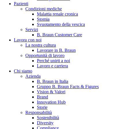
Pazienti
Condizioni mediche
Malattia renale cronica
Stomia
Svuotamento della vescica
Servizi
B. Braun Customer Care
Lavora con noi
La nostra cultura
Contatti
Lavorare in B. Braun
Opportunità di lavoro
Hai domande o richieste? Scrivici per entrare subito in contatto
Perché unirti a noi
Lavoro e carriera
Chi siamo
Azienda
Catalogo prodotti
B. Braun in Italia
Gruppo B. Braun Facts & Figures
Trova il prodotto che stai cercando. Visita il catalogo B. Braun 
Vision & Valori
Brand
Innovation Hub
Storie
Responsabilità
Sostenibilità
Diversity
Compliance