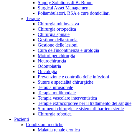
Supply Solutions di B. Braun
Contatti
Surgical Asset Management
Poliambulatori, RSA e cure domiciliari
Terapie
Chirurgia mininvasiva
Chirurgia ortopedica
Chirurgia spinale
Gestione della stomia
Gestione delle lesioni
Cura dell'incontinenza e urologia
Motori per chirurgia
Neurochirurgia
Odontoiatria
Oncologia
Prevenzione e controllo delle infezioni
Suture e specialità chirurgiche
Terapia infusionale
Terapia multimodale
Terapia vascolare interventistica
Campione stomia o cateteri
Trova la tua opportunità di lavoro!
Terapie extracorporee per il trattamento del sangue
Strumenti chirurgici e sistemi di barriera sterile
Richiedi gratuitamente un campione al nostro Customer Care, che t
Scopri le opportunità di carriera del Gruppo B. Braun. Visita il 
Chirurgia robotica
Pazienti
Condizioni mediche
Malattia renale cronica