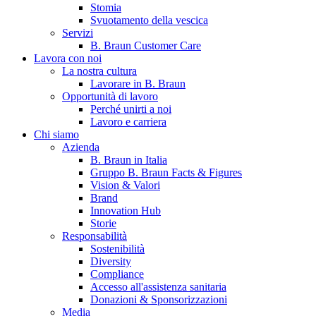
Stomia
Svuotamento della vescica
Servizi
B. Braun Customer Care
Lavora con noi
La nostra cultura
Lavorare in B. Braun
Opportunità di lavoro
Perché unirti a noi
Lavoro e carriera
Contatti
Chi siamo
Hai domande o richieste? Scrivici per entrare subito in contatto
Azienda
B. Braun in Italia
Gruppo B. Braun Facts & Figures
Vision & Valori
Catalogo prodotti
Brand
Innovation Hub
Trova il prodotto che stai cercando. Visita il catalogo B. Braun 
Storie
Responsabilità
Sostenibilità
Diversity
Compliance
Accesso all'assistenza sanitaria
Donazioni & Sponsorizzazioni
Media