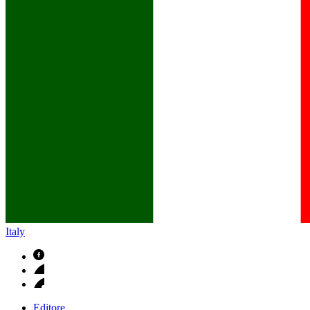
B. Braun in Italia
Scopri chi siamo ed entra nel mondo di B. Braun in Italia: 4 sed
Italy
Editore