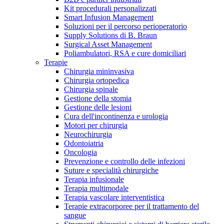
Kit procedurali personalizzati
Terapie
Media
Smart Infusion Management
Soluzioni per il percorso perioperatorio
Supply Solutions di B. Braun
Contatti
Surgical Asset Management
Poliambulatori, RSA e cure domiciliari
Terapie
Chirurgia mininvasiva
Chirurgia ortopedica
Chirurgia spinale
Gestione della stomia
Gestione delle lesioni
Cura dell'incontinenza e urologia
Motori per chirurgia
Neurochirurgia
Odontoiatria
Catalogo prodotti
Oncologia
Contatti
Prevenzione e controllo delle infezioni
Trova il prodotto che stai cercando. Visita il catalogo B.
Suture e specialità chirurgiche
Hai domande o richieste? Scrivici per entrare subito in
Braun con il nostro portfolio completo.
Terapia infusionale
contatto con un nostro referente.
Terapia multimodale
Terapia vascolare interventistica
Terapie extracorporee per il trattamento del
sangue