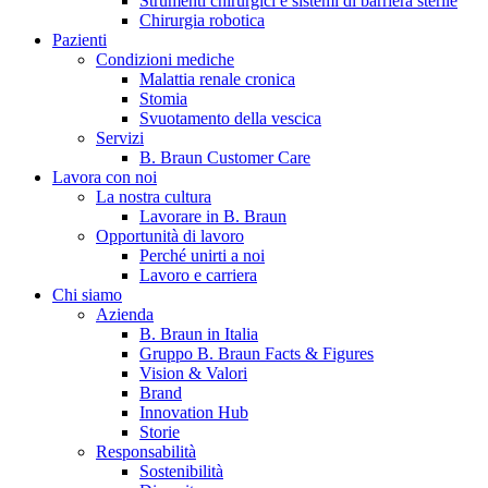
Strumenti chirurgici e sistemi di barriera sterile
Chirurgia robotica
Pazienti
Condizioni mediche
Malattia renale cronica
Stomia
Svuotamento della vescica
Servizi
B. Braun Customer Care
Lavora con noi
La nostra cultura
B. Braun in Italia
Lavorare in B. Braun
Opportunità di lavoro
Scopri chi siamo ed entra nel mondo di B. Braun in Italia: 4
Perché unirti a noi
sedi, 4 aziende, più di 700 dipendenti e un Centro di
Lavoro e carriera
Eccellenza a livello globale.
Chi siamo
Azienda
B. Braun in Italia
Gruppo B. Braun Facts & Figures
Vision & Valori
Brand
Innovation Hub
Storie
Responsabilità
Sostenibilità