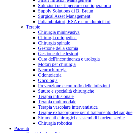
Smart Infusion Management
Contatti
Soluzioni per il percorso perioperatorio
Supply Solutions di B. Braun
Surgical Asset Management
Poliambulatori, RSA e cure domiciliari
Terapie
Chirurgia mininvasiva
Chirurgia ortopedica
Chirurgia spinale
Gestione della stomia
Gestione delle lesioni
Cura dell'incontinenza e urologia
Motori per chirurgia
Neurochirurgia
Odontoiatria
Oncologia
Prevenzione e controllo delle infezioni
Suture e specialità chirurgiche
Terapia infusionale
Terapia multimodale
Campione stomia o cateteri
Trova la tua opportunità di lavoro!
Terapia vascolare interventistica
Richiedi gratuitamente un campione al nostro Customer Care, che t
Terapie extracorporee per il trattamento del sangue
Scopri le opportunità di carriera del Gruppo B. Braun. Visita il 
Strumenti chirurgici e sistemi di barriera sterile
Chirurgia robotica
Pazienti