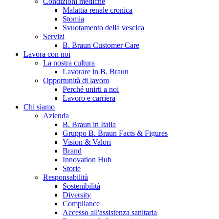
Condizioni mediche
Malattia renale cronica
Stomia
Svuotamento della vescica
Servizi
B. Braun Customer Care
Lavora con noi
La nostra cultura
Lavorare in B. Braun
Opportunità di lavoro
Contatti
Perché unirti a noi
Lavoro e carriera
Hai domande o richieste? Scrivici per entrare subito in contatto
Chi siamo
Azienda
B. Braun in Italia
Catalogo prodotti
Gruppo B. Braun Facts & Figures
Vision & Valori
Trova il prodotto che stai cercando. Visita il catalogo B. Braun 
Brand
Innovation Hub
Storie
Responsabilità
Sostenibilità
Diversity
Compliance
Accesso all'assistenza sanitaria