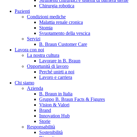
Strumenti chirurgici e sistemi di barriera sterile
Chirurgia robotica
Pazienti
Condizioni mediche
Malattia renale cronica
Stomia
Svuotamento della vescica
Servizi
B. Braun Customer Care
Lavora con noi
La nostra cultura
B. Braun in Italia
Lavorare in B. Braun
Opportunità di lavoro
Scopri chi siamo ed entra nel mondo di B. Braun in Italia: 4
Perché unirti a noi
sedi, 4 aziende, più di 700 dipendenti e un Centro di
Lavoro e carriera
Eccellenza a livello globale.
Chi siamo
Azienda
B. Braun in Italia
Gruppo B. Braun Facts & Figures
Vision & Valori
Brand
Innovation Hub
Storie
Responsabilità
Sostenibilità