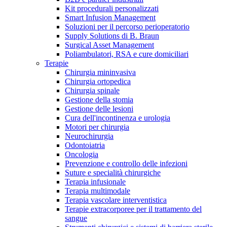
Kit procedurali personalizzati
Terapie
Media
Smart Infusion Management
Soluzioni per il percorso perioperatorio
Supply Solutions di B. Braun
Contatti
Surgical Asset Management
Poliambulatori, RSA e cure domiciliari
Terapie
Chirurgia mininvasiva
Chirurgia ortopedica
Chirurgia spinale
Gestione della stomia
Gestione delle lesioni
Cura dell'incontinenza e urologia
Motori per chirurgia
Neurochirurgia
Odontoiatria
Catalogo prodotti
Oncologia
Contatti
Prevenzione e controllo delle infezioni
Trova il prodotto che stai cercando. Visita il catalogo B.
Suture e specialità chirurgiche
Hai domande o richieste? Scrivici per entrare subito in
Braun con il nostro portfolio completo.
Terapia infusionale
contatto con un nostro referente.
Terapia multimodale
Terapia vascolare interventistica
Terapie extracorporee per il trattamento del
sangue