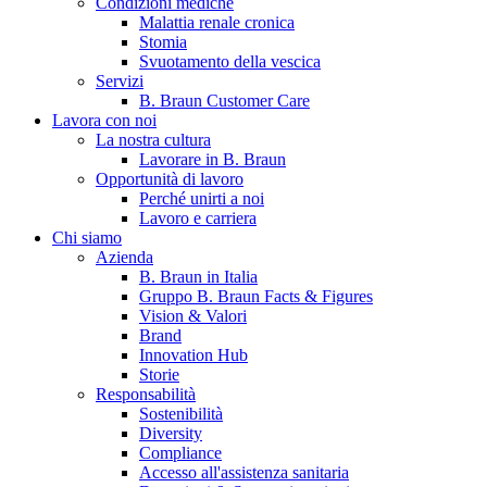
Condizioni mediche
Malattia renale cronica
Stomia
Svuotamento della vescica
Servizi
B. Braun Customer Care
Lavora con noi
La nostra cultura
Lavorare in B. Braun
Opportunità di lavoro
Contatti
Perché unirti a noi
Lavoro e carriera
Hai domande o richieste? Scrivici per entrare subito in contatto
Chi siamo
Azienda
B. Braun in Italia
Catalogo prodotti
Gruppo B. Braun Facts & Figures
Vision & Valori
Trova il prodotto che stai cercando. Visita il catalogo B. Braun 
Brand
Innovation Hub
Storie
Responsabilità
Sostenibilità
Diversity
Compliance
Accesso all'assistenza sanitaria