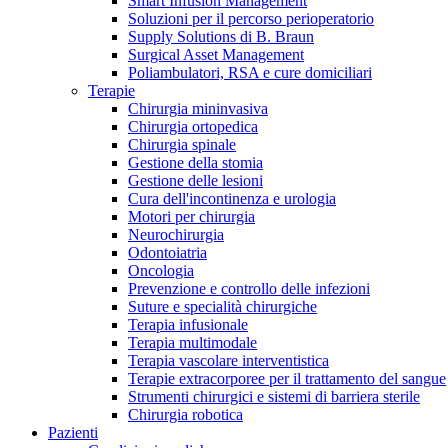
Smart Infusion Management
Contatti
Soluzioni per il percorso perioperatorio
Supply Solutions di B. Braun
Surgical Asset Management
Poliambulatori, RSA e cure domiciliari
Terapie
Chirurgia mininvasiva
Chirurgia ortopedica
Chirurgia spinale
Gestione della stomia
Gestione delle lesioni
Cura dell'incontinenza e urologia
Motori per chirurgia
Neurochirurgia
Odontoiatria
Oncologia
Prevenzione e controllo delle infezioni
Suture e specialità chirurgiche
Terapia infusionale
Terapia multimodale
Campione stomia o cateteri
Trova la tua opportunità di lavoro!
Terapia vascolare interventistica
Richiedi gratuitamente un campione al nostro Customer Care, che t
Terapie extracorporee per il trattamento del sangue
Scopri le opportunità di carriera del Gruppo B. Braun. Visita il 
Strumenti chirurgici e sistemi di barriera sterile
Chirurgia robotica
Pazienti