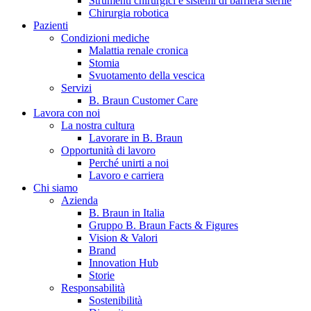
Strumenti chirurgici e sistemi di barriera sterile
Chirurgia robotica
Pazienti
Condizioni mediche
Malattia renale cronica
Stomia
Svuotamento della vescica
Servizi
B. Braun Customer Care
Lavora con noi
La nostra cultura
B. Braun in Italia
Lavorare in B. Braun
Opportunità di lavoro
Scopri chi siamo ed entra nel mondo di B. Braun in Italia: 4
Perché unirti a noi
sedi, 4 aziende, più di 700 dipendenti e un Centro di
Lavoro e carriera
Eccellenza a livello globale.
Chi siamo
Azienda
B. Braun in Italia
Gruppo B. Braun Facts & Figures
Vision & Valori
Brand
Innovation Hub
Storie
Responsabilità
Sostenibilità