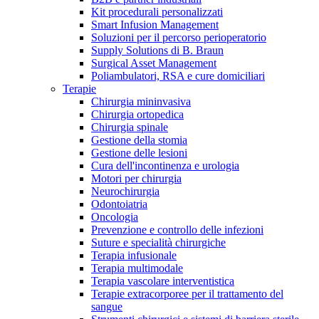
Kit procedurali personalizzati
Terapie
Media
Smart Infusion Management
Soluzioni per il percorso perioperatorio
Supply Solutions di B. Braun
Contatti
Surgical Asset Management
Poliambulatori, RSA e cure domiciliari
Terapie
Chirurgia mininvasiva
Chirurgia ortopedica
Chirurgia spinale
Gestione della stomia
Gestione delle lesioni
Cura dell'incontinenza e urologia
Motori per chirurgia
Neurochirurgia
Odontoiatria
Catalogo prodotti
Oncologia
Contatti
Prevenzione e controllo delle infezioni
Trova il prodotto che stai cercando. Visita il catalogo B.
Suture e specialità chirurgiche
Hai domande o richieste? Scrivici per entrare subito in
Braun con il nostro portfolio completo.
Terapia infusionale
contatto con un nostro referente.
Terapia multimodale
Terapia vascolare interventistica
Terapie extracorporee per il trattamento del
sangue