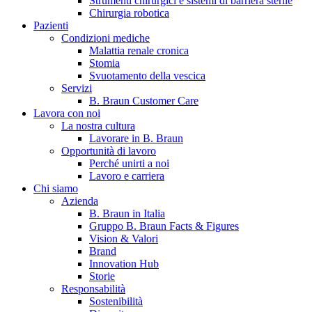
Strumenti chirurgici e sistemi di barriera sterile
Chirurgia robotica
Pazienti
Condizioni mediche
Malattia renale cronica
Stomia
Svuotamento della vescica
Servizi
B. Braun Customer Care
Lavora con noi
La nostra cultura
B. Braun in Italia
Lavorare in B. Braun
Opportunità di lavoro
Scopri chi siamo ed entra nel mondo di B. Braun in Italia: 4
Perché unirti a noi
sedi, 4 aziende, più di 700 dipendenti e un Centro di
Lavoro e carriera
Eccellenza a livello globale.
Chi siamo
Azienda
B. Braun in Italia
Gruppo B. Braun Facts & Figures
Vision & Valori
Brand
Innovation Hub
Storie
Responsabilità
Sostenibilità