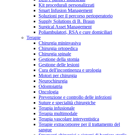
Kit procedurali personalizzati
Terapie
Media
Smart Infusion Management
Soluzioni per il percorso perioperatorio
Supply Solutions di B. Braun
Contatti
Surgical Asset Management
Poliambulatori, RSA e cure domiciliari
Terapie
Chirurgia mininvasiva
Chirurgia ortopedica
Chirurgia spinale
Gestione della stomia
Gestione delle lesioni
Cura dell'incontinenza e urologia
Motori per chirurgia
Neurochirurgia
Odontoiatria
Catalogo prodotti
Oncologia
Contatti
Prevenzione e controllo delle infezioni
Trova il prodotto che stai cercando. Visita il catalogo B.
Suture e specialità chirurgiche
Hai domande o richieste? Scrivici per entrare subito in
Braun con il nostro portfolio completo.
Terapia infusionale
contatto con un nostro referente.
Terapia multimodale
Terapia vascolare interventistica
Terapie extracorporee per il trattamento del
sangue