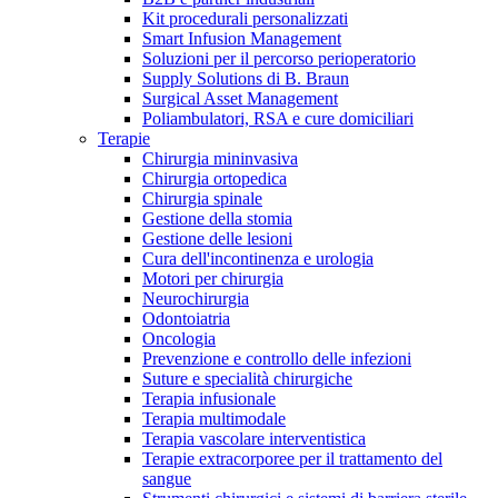
Kit procedurali personalizzati
Terapie
Media
Smart Infusion Management
Soluzioni per il percorso perioperatorio
Supply Solutions di B. Braun
Contatti
Surgical Asset Management
Poliambulatori, RSA e cure domiciliari
Terapie
Chirurgia mininvasiva
Chirurgia ortopedica
Chirurgia spinale
Gestione della stomia
Gestione delle lesioni
Cura dell'incontinenza e urologia
Motori per chirurgia
Neurochirurgia
Odontoiatria
Catalogo prodotti
Oncologia
Contatti
Prevenzione e controllo delle infezioni
Trova il prodotto che stai cercando. Visita il catalogo B.
Suture e specialità chirurgiche
Hai domande o richieste? Scrivici per entrare subito in
Braun con il nostro portfolio completo.
Terapia infusionale
contatto con un nostro referente.
Terapia multimodale
Terapia vascolare interventistica
Terapie extracorporee per il trattamento del
sangue