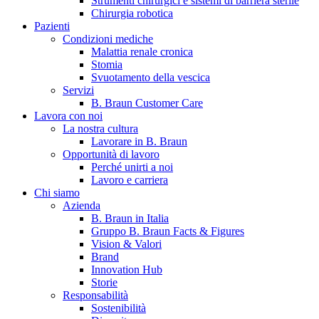
Strumenti chirurgici e sistemi di barriera sterile
Chirurgia robotica
Pazienti
Condizioni mediche
Malattia renale cronica
Stomia
Svuotamento della vescica
Servizi
B. Braun Customer Care
Lavora con noi
La nostra cultura
B. Braun in Italia
Lavorare in B. Braun
Opportunità di lavoro
Scopri chi siamo ed entra nel mondo di B. Braun in Italia: 4
Perché unirti a noi
sedi, 4 aziende, più di 700 dipendenti e un Centro di
Lavoro e carriera
Eccellenza a livello globale.
Chi siamo
Azienda
B. Braun in Italia
Gruppo B. Braun Facts & Figures
Vision & Valori
Brand
Innovation Hub
Storie
Responsabilità
Sostenibilità