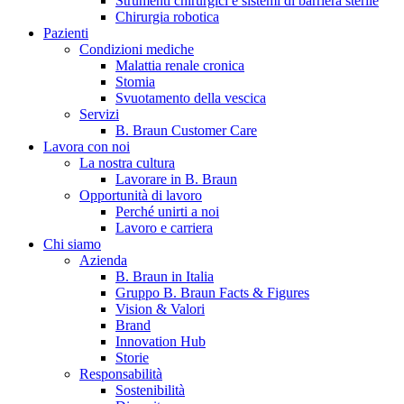
Strumenti chirurgici e sistemi di barriera sterile
Chirurgia robotica
Pazienti
Condizioni mediche
Malattia renale cronica
Stomia
Svuotamento della vescica
Servizi
B. Braun Customer Care
Lavora con noi
La nostra cultura
B. Braun in Italia
Lavorare in B. Braun
Opportunità di lavoro
Scopri chi siamo ed entra nel mondo di B. Braun in Italia: 4
Perché unirti a noi
sedi, 4 aziende, più di 700 dipendenti e un Centro di
Lavoro e carriera
Eccellenza a livello globale.
Chi siamo
Azienda
B. Braun in Italia
Gruppo B. Braun Facts & Figures
Vision & Valori
Brand
Innovation Hub
Storie
Responsabilità
Sostenibilità