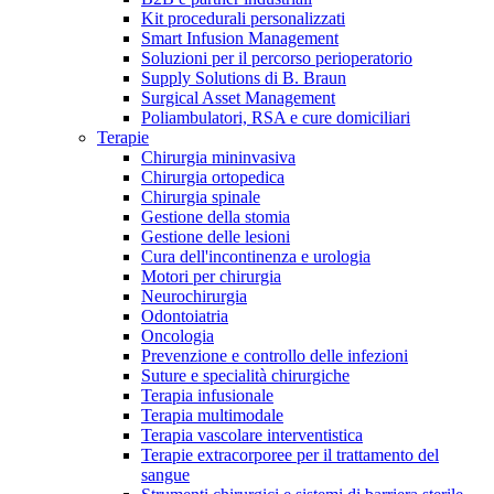
Kit procedurali personalizzati
Terapie
Media
Smart Infusion Management
Soluzioni per il percorso perioperatorio
Supply Solutions di B. Braun
Contatti
Surgical Asset Management
Poliambulatori, RSA e cure domiciliari
Terapie
Chirurgia mininvasiva
Chirurgia ortopedica
Chirurgia spinale
Gestione della stomia
Gestione delle lesioni
Cura dell'incontinenza e urologia
Motori per chirurgia
Neurochirurgia
Odontoiatria
Catalogo prodotti
Oncologia
Contatti
Prevenzione e controllo delle infezioni
Trova il prodotto che stai cercando. Visita il catalogo B.
Suture e specialità chirurgiche
Hai domande o richieste? Scrivici per entrare subito in
Braun con il nostro portfolio completo.
Terapia infusionale
contatto con un nostro referente.
Terapia multimodale
Terapia vascolare interventistica
Terapie extracorporee per il trattamento del
sangue