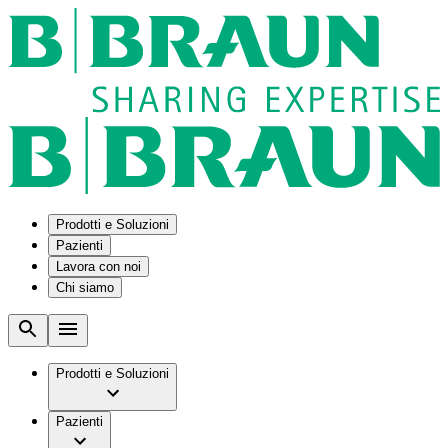
Prodotti e Soluzioni
Pazienti
Lavora con noi
Chi siamo
Soluzioni
Condizioni mediche
Assistenza tecnica
La nostra cultura
B2B e partner industriali
Malattia renale cronica
Azienda
Kit procedurali personalizzati
Stomia
Lavorare in B. Braun
Prodotti e Soluzioni
Smart Infusion Management
Svuotamento della vescica
B. Braun in Italia
Soluzioni per il percorso perioperatorio
Opportunità di lavoro
Gruppo B. Braun Facts & Figures
Supply Solutions di B. Braun
Servizi
Pazienti
Vision & Valori
Surgical Asset Management
Perché unirti a noi
Brand