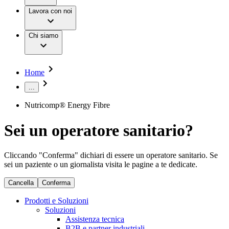
B. Braun Customer Care
Poliambulatori, RSA e cure domiciliari
Lavoro e carriera
Innovation Hub
Lavora con noi
Condizioni mediche
La nostra cultura
Storie
Terapie
Responsabilità
Chi siamo
Servizi
Chirurgia mininvasiva
Opportunità di lavoro
Chirurgia ortopedica
Sostenibilità
Chirurgia spinale
Diversity
Gestione della stomia
Compliance
Home
Gestione delle lesioni
Accesso all'assistenza sanitaria
Cura dell'incontinenza e urologia
...
Donazioni & Sponsorizzazioni
Motori per chirurgia
Neurochirurgia
Nutricomp® Energy Fibre
Media
Odontoiatria
Oncologia
Immagini e video
Sei un operatore sanitario?
Prevenzione e controllo delle infezioni
News e comunicati stampa
Suture e specialità chirurgiche
Terapia infusionale
Contatti
Cliccando "Conferma" dichiari di essere un operatore sanitario. Se
Terapia multimodale
sei un paziente o un giornalista visita le pagine a te dedicate.
Terapia vascolare interventistica
Sedi
Terapie extracorporee per il trattamento del
Scrivici
Campione stomia o cateteri
Cancella
Conferma
sangue
Trova la tua opportunità di lavoro!
SAP Ariba
Strumenti chirurgici e sistemi di barriera sterile
Azienda
Richiedi gratuitamente un campione al nostro Customer Care,
Prodotti e Soluzioni
Scopri le opportunità di carriera del Gruppo B. Braun. Visita
Chirurgia robotica
che ti aiuterà a trovare il dispositivo più adatto a te.
Soluzioni
il nostro Global Job Market e trova le posizioni aperte per
Soluzioni
Assistenza tecnica
Responsabilità
ogni profilo di carriera.
B2B e partner industriali