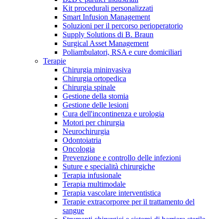
Kit procedurali personalizzati
Terapie
Media
Smart Infusion Management
Soluzioni per il percorso perioperatorio
Supply Solutions di B. Braun
Contatti
Surgical Asset Management
Poliambulatori, RSA e cure domiciliari
Terapie
Chirurgia mininvasiva
Chirurgia ortopedica
Chirurgia spinale
Gestione della stomia
Gestione delle lesioni
Cura dell'incontinenza e urologia
Motori per chirurgia
Neurochirurgia
Odontoiatria
Catalogo prodotti
Oncologia
Contatti
Prevenzione e controllo delle infezioni
Trova il prodotto che stai cercando. Visita il catalogo B.
Suture e specialità chirurgiche
Hai domande o richieste? Scrivici per entrare subito in
Braun con il nostro portfolio completo.
Terapia infusionale
contatto con un nostro referente.
Terapia multimodale
Terapia vascolare interventistica
Terapie extracorporee per il trattamento del
sangue