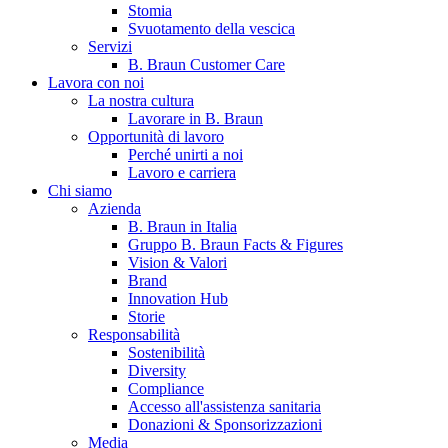
Stomia
Svuotamento della vescica
Servizi
B. Braun Customer Care
Lavora con noi
La nostra cultura
Lavorare in B. Braun
Opportunità di lavoro
Perché unirti a noi
Lavoro e carriera
Contatti
Chi siamo
Hai domande o richieste? Scrivici per entrare subito in contatto
Azienda
B. Braun in Italia
Gruppo B. Braun Facts & Figures
Vision & Valori
Catalogo prodotti
Brand
Innovation Hub
Trova il prodotto che stai cercando. Visita il catalogo B. Braun 
Storie
Responsabilità
Sostenibilità
Diversity
Compliance
Accesso all'assistenza sanitaria
Donazioni & Sponsorizzazioni
Media