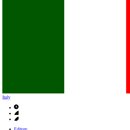
B. Braun in Italia
Scopri chi siamo ed entra nel mondo di B. Braun in Italia: 4 sed
Italy
Editore