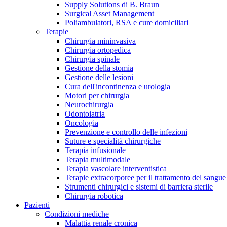
Supply Solutions di B. Braun
Contatti
Surgical Asset Management
Poliambulatori, RSA e cure domiciliari
Terapie
Chirurgia mininvasiva
Chirurgia ortopedica
Chirurgia spinale
Gestione della stomia
Gestione delle lesioni
Cura dell'incontinenza e urologia
Motori per chirurgia
Neurochirurgia
Odontoiatria
Oncologia
Prevenzione e controllo delle infezioni
Suture e specialità chirurgiche
Terapia infusionale
Terapia multimodale
Terapia vascolare interventistica
Campione stomia o cateteri
Trova la tua opportunità di lavoro!
Terapie extracorporee per il trattamento del sangue
Strumenti chirurgici e sistemi di barriera sterile
Richiedi gratuitamente un campione al nostro Customer Care, che t
Scopri le opportunità di carriera del Gruppo B. Braun. Visita il 
Chirurgia robotica
Pazienti
Condizioni mediche
Malattia renale cronica