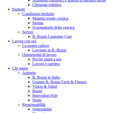
Strumenti chirurgici e sistemi di barriera sterile
Chirurgia robotica
Pazienti
Condizioni mediche
Malattia renale cronica
Stomia
Svuotamento della vescica
Servizi
B. Braun Customer Care
Lavora con noi
La nostra cultura
B. Braun in Italia
Lavorare in B. Braun
Opportunità di lavoro
Scopri chi siamo ed entra nel mondo di B. Braun in Italia: 4
Perché unirti a noi
sedi, 4 aziende, più di 700 dipendenti e un Centro di
Lavoro e carriera
Eccellenza a livello globale.
Chi siamo
Azienda
B. Braun in Italia
Gruppo B. Braun Facts & Figures
Vision & Valori
Brand
Innovation Hub
Storie
Responsabilità
Sostenibilità