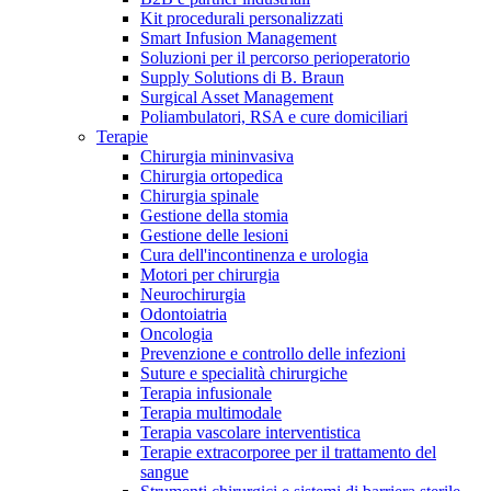
Kit procedurali personalizzati
Terapie
Media
Smart Infusion Management
Soluzioni per il percorso perioperatorio
Supply Solutions di B. Braun
Contatti
Surgical Asset Management
Poliambulatori, RSA e cure domiciliari
Terapie
Chirurgia mininvasiva
Chirurgia ortopedica
Chirurgia spinale
Gestione della stomia
Gestione delle lesioni
Cura dell'incontinenza e urologia
Motori per chirurgia
Neurochirurgia
Odontoiatria
Catalogo prodotti
Oncologia
Contatti
Prevenzione e controllo delle infezioni
Trova il prodotto che stai cercando. Visita il catalogo B.
Suture e specialità chirurgiche
Hai domande o richieste? Scrivici per entrare subito in
Braun con il nostro portfolio completo.
Terapia infusionale
contatto con un nostro referente.
Terapia multimodale
Terapia vascolare interventistica
Terapie extracorporee per il trattamento del
sangue