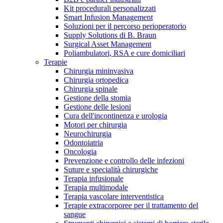
Kit procedurali personalizzati
Terapie
Media
Smart Infusion Management
Soluzioni per il percorso perioperatorio
Supply Solutions di B. Braun
Contatti
Surgical Asset Management
Poliambulatori, RSA e cure domiciliari
Terapie
Chirurgia mininvasiva
Chirurgia ortopedica
Chirurgia spinale
Gestione della stomia
Gestione delle lesioni
Cura dell'incontinenza e urologia
Motori per chirurgia
Neurochirurgia
Odontoiatria
Catalogo prodotti
Oncologia
Contatti
Prevenzione e controllo delle infezioni
Trova il prodotto che stai cercando. Visita il catalogo B.
Suture e specialità chirurgiche
Hai domande o richieste? Scrivici per entrare subito in
Braun con il nostro portfolio completo.
Terapia infusionale
contatto con un nostro referente.
Terapia multimodale
Terapia vascolare interventistica
Terapie extracorporee per il trattamento del
sangue