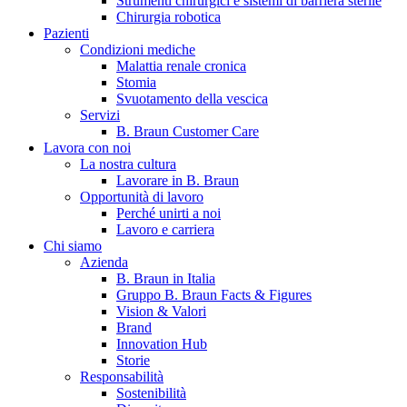
Strumenti chirurgici e sistemi di barriera sterile
Chirurgia robotica
Pazienti
Condizioni mediche
Malattia renale cronica
Stomia
Svuotamento della vescica
Servizi
B. Braun Customer Care
Lavora con noi
La nostra cultura
B. Braun in Italia
Lavorare in B. Braun
Opportunità di lavoro
Scopri chi siamo ed entra nel mondo di B. Braun in Italia: 4
Perché unirti a noi
sedi, 4 aziende, più di 700 dipendenti e un Centro di
Lavoro e carriera
Eccellenza a livello globale.
Chi siamo
Azienda
B. Braun in Italia
Gruppo B. Braun Facts & Figures
Vision & Valori
Brand
Innovation Hub
Storie
Responsabilità
Sostenibilità