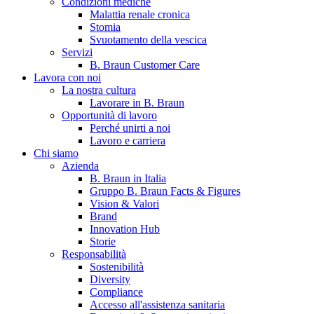
Condizioni mediche
Malattia renale cronica
Stomia
Svuotamento della vescica
Servizi
B. Braun Customer Care
Lavora con noi
La nostra cultura
Lavorare in B. Braun
Opportunità di lavoro
Contatti
Perché unirti a noi
Lavoro e carriera
Hai domande o richieste? Scrivici per entrare subito in contatto
Chi siamo
Azienda
B. Braun in Italia
Catalogo prodotti
Gruppo B. Braun Facts & Figures
Vision & Valori
Trova il prodotto che stai cercando. Visita il catalogo B. Braun 
Brand
Innovation Hub
Storie
Responsabilità
Sostenibilità
Diversity
Compliance
Accesso all'assistenza sanitaria