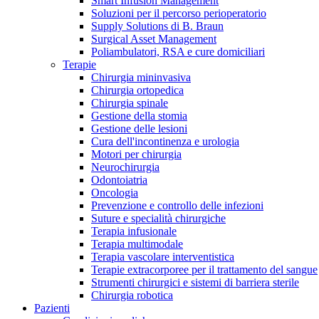
Smart Infusion Management
Contatti
Soluzioni per il percorso perioperatorio
Supply Solutions di B. Braun
Surgical Asset Management
Poliambulatori, RSA e cure domiciliari
Terapie
Chirurgia mininvasiva
Chirurgia ortopedica
Chirurgia spinale
Gestione della stomia
Gestione delle lesioni
Cura dell'incontinenza e urologia
Motori per chirurgia
Neurochirurgia
Odontoiatria
Oncologia
Prevenzione e controllo delle infezioni
Suture e specialità chirurgiche
Terapia infusionale
Terapia multimodale
Campione stomia o cateteri
Trova la tua opportunità di lavoro!
Terapia vascolare interventistica
Richiedi gratuitamente un campione al nostro Customer Care, che t
Terapie extracorporee per il trattamento del sangue
Scopri le opportunità di carriera del Gruppo B. Braun. Visita il 
Strumenti chirurgici e sistemi di barriera sterile
Chirurgia robotica
Pazienti