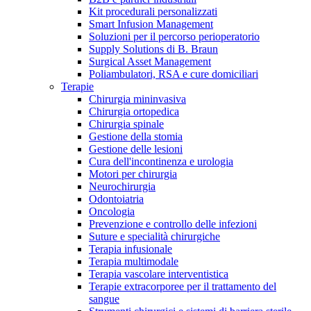
Kit procedurali personalizzati
Terapie
Media
Smart Infusion Management
Soluzioni per il percorso perioperatorio
Supply Solutions di B. Braun
Contatti
Surgical Asset Management
Poliambulatori, RSA e cure domiciliari
Terapie
Chirurgia mininvasiva
Chirurgia ortopedica
Chirurgia spinale
Gestione della stomia
Gestione delle lesioni
Cura dell'incontinenza e urologia
Motori per chirurgia
Neurochirurgia
Odontoiatria
Catalogo prodotti
Oncologia
Contatti
Prevenzione e controllo delle infezioni
Trova il prodotto che stai cercando. Visita il catalogo B.
Suture e specialità chirurgiche
Hai domande o richieste? Scrivici per entrare subito in
Braun con il nostro portfolio completo.
Terapia infusionale
contatto con un nostro referente.
Terapia multimodale
Terapia vascolare interventistica
Terapie extracorporee per il trattamento del
sangue