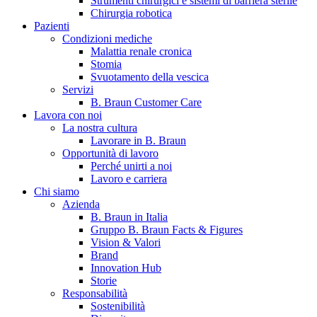
Strumenti chirurgici e sistemi di barriera sterile
Chirurgia robotica
Pazienti
Condizioni mediche
Malattia renale cronica
Stomia
Svuotamento della vescica
Servizi
B. Braun Customer Care
Lavora con noi
La nostra cultura
B. Braun in Italia
Lavorare in B. Braun
Opportunità di lavoro
Scopri chi siamo ed entra nel mondo di B. Braun in Italia: 4
Perché unirti a noi
sedi, 4 aziende, più di 700 dipendenti e un Centro di
Lavoro e carriera
Eccellenza a livello globale.
Chi siamo
Azienda
B. Braun in Italia
Gruppo B. Braun Facts & Figures
Vision & Valori
Brand
Innovation Hub
Storie
Responsabilità
Sostenibilità