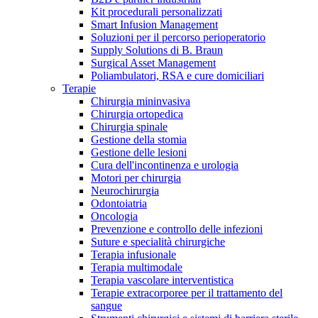
Kit procedurali personalizzati
Terapie
Media
Smart Infusion Management
Soluzioni per il percorso perioperatorio
Supply Solutions di B. Braun
Contatti
Surgical Asset Management
Poliambulatori, RSA e cure domiciliari
Terapie
Chirurgia mininvasiva
Chirurgia ortopedica
Chirurgia spinale
Gestione della stomia
Gestione delle lesioni
Cura dell'incontinenza e urologia
Motori per chirurgia
Neurochirurgia
Odontoiatria
Catalogo prodotti
Oncologia
Contatti
Prevenzione e controllo delle infezioni
Trova il prodotto che stai cercando. Visita il catalogo B.
Suture e specialità chirurgiche
Hai domande o richieste? Scrivici per entrare subito in
Braun con il nostro portfolio completo.
Terapia infusionale
contatto con un nostro referente.
Terapia multimodale
Terapia vascolare interventistica
Terapie extracorporee per il trattamento del
sangue