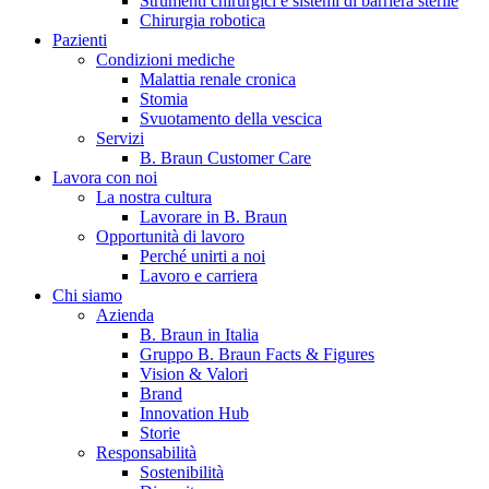
Strumenti chirurgici e sistemi di barriera sterile
Chirurgia robotica
Pazienti
Condizioni mediche
Malattia renale cronica
Stomia
Svuotamento della vescica
Servizi
B. Braun Customer Care
Lavora con noi
La nostra cultura
B. Braun in Italia
Lavorare in B. Braun
Opportunità di lavoro
Scopri chi siamo ed entra nel mondo di B. Braun in Italia: 4
Perché unirti a noi
sedi, 4 aziende, più di 700 dipendenti e un Centro di
Lavoro e carriera
Eccellenza a livello globale.
Chi siamo
Azienda
B. Braun in Italia
Gruppo B. Braun Facts & Figures
Vision & Valori
Brand
Innovation Hub
Storie
Responsabilità
Sostenibilità