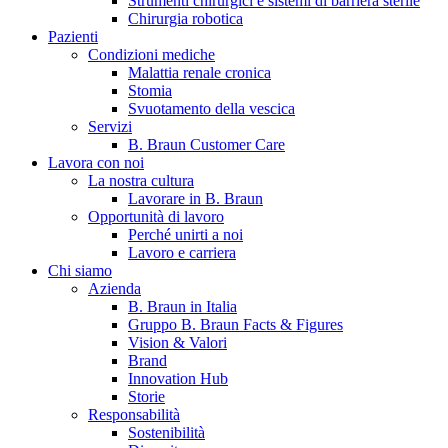
Strumenti chirurgici e sistemi di barriera sterile
Chirurgia robotica
Pazienti
Condizioni mediche
Malattia renale cronica
Stomia
Svuotamento della vescica
Servizi
B. Braun Customer Care
Lavora con noi
La nostra cultura
B. Braun in Italia
Lavorare in B. Braun
Opportunità di lavoro
Scopri chi siamo ed entra nel mondo di B. Braun in Italia: 4
Perché unirti a noi
sedi, 4 aziende, più di 700 dipendenti e un Centro di
Lavoro e carriera
Eccellenza a livello globale.
Chi siamo
Azienda
B. Braun in Italia
Gruppo B. Braun Facts & Figures
Vision & Valori
Brand
Innovation Hub
Storie
Responsabilità
Sostenibilità