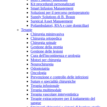
Kit procedurali personalizzati
Terapie
Media
Smart Infusion Management
Soluzioni per il percorso perioperatorio
Supply Solutions di B. Braun
Contatti
Surgical Asset Management
Poliambulatori, RSA e cure domiciliari
Terapie
Chirurgia mininvasiva
Chirurgia ortopedica
Chirurgia spinale
Gestione della stomia
Gestione delle lesioni
Cura dell'incontinenza e urologia
Motori per chirurgia
Neurochirurgia
Odontoiatria
Catalogo prodotti
Oncologia
Contatti
Prevenzione e controllo delle infezioni
Trova il prodotto che stai cercando. Visita il catalogo B.
Suture e specialità chirurgiche
Hai domande o richieste? Scrivici per entrare subito in
Braun con il nostro portfolio completo.
Terapia infusionale
contatto con un nostro referente.
Terapia multimodale
Terapia vascolare interventistica
Terapie extracorporee per il trattamento del
sangue