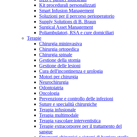
Kit procedurali personalizzati
Terapie
Media
Smart Infusion Management
Soluzioni per il percorso perioperatorio
Supply Solutions di B. Braun
Contatti
Surgical Asset Management
Poliambulatori, RSA e cure domiciliari
Terapie
Chirurgia mininvasiva
Chirurgia ortopedica
Chirurgia spinale
Gestione della stomia
Gestione delle lesioni
Cura dell'incontinenza e urologia
Motori per chirurgia
Neurochirurgia
Odontoiatria
Catalogo prodotti
Oncologia
Contatti
Prevenzione e controllo delle infezioni
Trova il prodotto che stai cercando. Visita il catalogo B.
Suture e specialità chirurgiche
Hai domande o richieste? Scrivici per entrare subito in
Braun con il nostro portfolio completo.
Terapia infusionale
contatto con un nostro referente.
Terapia multimodale
Terapia vascolare interventistica
Terapie extracorporee per il trattamento del
sangue