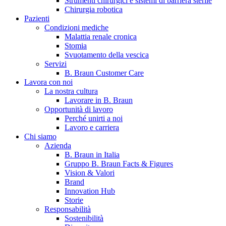
Strumenti chirurgici e sistemi di barriera sterile
Chirurgia robotica
Pazienti
Condizioni mediche
Malattia renale cronica
Stomia
Svuotamento della vescica
Servizi
B. Braun Customer Care
Lavora con noi
La nostra cultura
B. Braun in Italia
Lavorare in B. Braun
Opportunità di lavoro
Scopri chi siamo ed entra nel mondo di B. Braun in Italia: 4
Perché unirti a noi
sedi, 4 aziende, più di 700 dipendenti e un Centro di
Lavoro e carriera
Eccellenza a livello globale.
Chi siamo
Azienda
B. Braun in Italia
Gruppo B. Braun Facts & Figures
Vision & Valori
Brand
Innovation Hub
Storie
Responsabilità
Sostenibilità