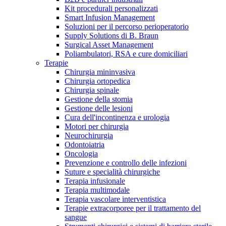
Kit procedurali personalizzati
Terapie
Media
Smart Infusion Management
Soluzioni per il percorso perioperatorio
Supply Solutions di B. Braun
Contatti
Surgical Asset Management
Poliambulatori, RSA e cure domiciliari
Terapie
Chirurgia mininvasiva
Chirurgia ortopedica
Chirurgia spinale
Gestione della stomia
Gestione delle lesioni
Cura dell'incontinenza e urologia
Motori per chirurgia
Neurochirurgia
Odontoiatria
Catalogo prodotti
Oncologia
Contatti
Prevenzione e controllo delle infezioni
Trova il prodotto che stai cercando. Visita il catalogo B.
Suture e specialità chirurgiche
Hai domande o richieste? Scrivici per entrare subito in
Braun con il nostro portfolio completo.
Terapia infusionale
contatto con un nostro referente.
Terapia multimodale
Terapia vascolare interventistica
Terapie extracorporee per il trattamento del
sangue