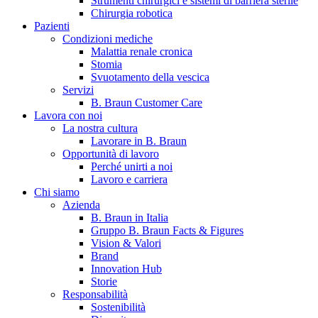
Strumenti chirurgici e sistemi di barriera sterile
Chirurgia robotica
Pazienti
Condizioni mediche
Malattia renale cronica
Stomia
Svuotamento della vescica
Servizi
B. Braun Customer Care
Lavora con noi
La nostra cultura
B. Braun in Italia
Lavorare in B. Braun
Opportunità di lavoro
Scopri chi siamo ed entra nel mondo di B. Braun in Italia: 4
Perché unirti a noi
sedi, 4 aziende, più di 700 dipendenti e un Centro di
Lavoro e carriera
Eccellenza a livello globale.
Chi siamo
Azienda
B. Braun in Italia
Gruppo B. Braun Facts & Figures
Vision & Valori
Brand
Innovation Hub
Storie
Responsabilità
Sostenibilità