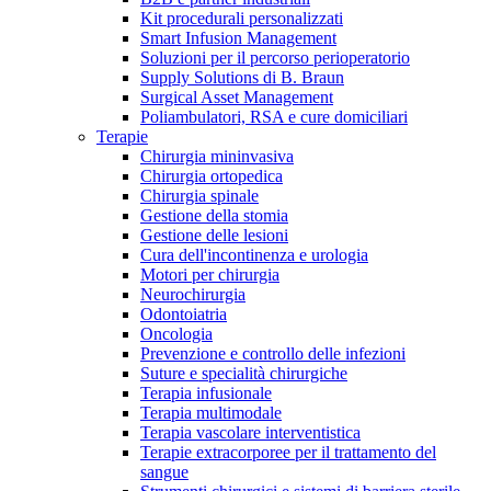
Kit procedurali personalizzati
Terapie
Media
Smart Infusion Management
Soluzioni per il percorso perioperatorio
Supply Solutions di B. Braun
Contatti
Surgical Asset Management
Poliambulatori, RSA e cure domiciliari
Terapie
Chirurgia mininvasiva
Chirurgia ortopedica
Chirurgia spinale
Gestione della stomia
Gestione delle lesioni
Cura dell'incontinenza e urologia
Motori per chirurgia
Neurochirurgia
Odontoiatria
Catalogo prodotti
Oncologia
Contatti
Prevenzione e controllo delle infezioni
Trova il prodotto che stai cercando. Visita il catalogo B.
Suture e specialità chirurgiche
Hai domande o richieste? Scrivici per entrare subito in
Braun con il nostro portfolio completo.
Terapia infusionale
contatto con un nostro referente.
Terapia multimodale
Terapia vascolare interventistica
Terapie extracorporee per il trattamento del
sangue