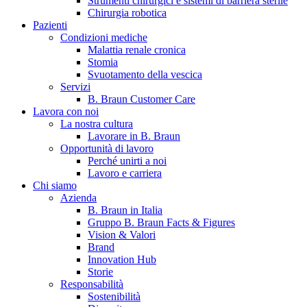
Strumenti chirurgici e sistemi di barriera sterile
Chirurgia robotica
Pazienti
Condizioni mediche
Malattia renale cronica
Stomia
Svuotamento della vescica
Servizi
B. Braun Customer Care
Lavora con noi
La nostra cultura
B. Braun in Italia
Lavorare in B. Braun
Opportunità di lavoro
Scopri chi siamo ed entra nel mondo di B. Braun in Italia: 4
Perché unirti a noi
sedi, 4 aziende, più di 700 dipendenti e un Centro di
Lavoro e carriera
Eccellenza a livello globale.
Chi siamo
Azienda
B. Braun in Italia
Gruppo B. Braun Facts & Figures
Vision & Valori
Brand
Innovation Hub
Storie
Responsabilità
Sostenibilità