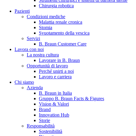
Strumenti chirurgici e sistemi di barriera sterile
Chirurgia robotica
Pazienti
Condizioni mediche
Malattia renale cronica
Stomia
Svuotamento della vescica
Servizi
B. Braun Customer Care
Lavora con noi
La nostra cultura
B. Braun in Italia
Lavorare in B. Braun
Opportunità di lavoro
Scopri chi siamo ed entra nel mondo di B. Braun in Italia: 4
Perché unirti a noi
sedi, 4 aziende, più di 700 dipendenti e un Centro di
Lavoro e carriera
Eccellenza a livello globale.
Chi siamo
Azienda
B. Braun in Italia
Gruppo B. Braun Facts & Figures
Vision & Valori
Brand
Innovation Hub
Storie
Responsabilità
Sostenibilità