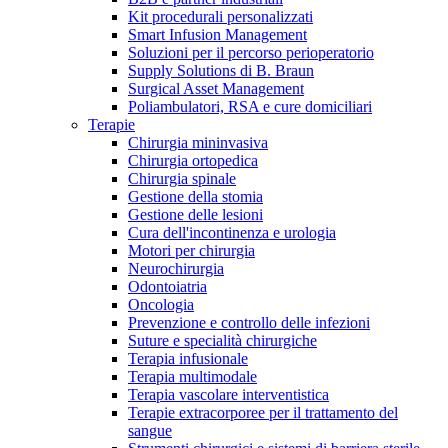
Kit procedurali personalizzati
Terapie
Media
Smart Infusion Management
Soluzioni per il percorso perioperatorio
Supply Solutions di B. Braun
Contatti
Surgical Asset Management
Poliambulatori, RSA e cure domiciliari
Terapie
Chirurgia mininvasiva
Chirurgia ortopedica
Chirurgia spinale
Gestione della stomia
Gestione delle lesioni
Cura dell'incontinenza e urologia
Motori per chirurgia
Neurochirurgia
Odontoiatria
Catalogo prodotti
Oncologia
Contatti
Prevenzione e controllo delle infezioni
Trova il prodotto che stai cercando. Visita il catalogo B.
Suture e specialità chirurgiche
Hai domande o richieste? Scrivici per entrare subito in
Braun con il nostro portfolio completo.
Terapia infusionale
contatto con un nostro referente.
Terapia multimodale
Terapia vascolare interventistica
Terapie extracorporee per il trattamento del
sangue