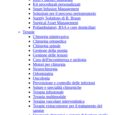
Kit procedurali personalizzati
Terapie
Media
Smart Infusion Management
Soluzioni per il percorso perioperatorio
Supply Solutions di B. Braun
Contatti
Surgical Asset Management
Poliambulatori, RSA e cure domiciliari
Terapie
Chirurgia mininvasiva
Chirurgia ortopedica
Chirurgia spinale
Gestione della stomia
Gestione delle lesioni
Cura dell'incontinenza e urologia
Motori per chirurgia
Neurochirurgia
Odontoiatria
Catalogo prodotti
Oncologia
Contatti
Prevenzione e controllo delle infezioni
Trova il prodotto che stai cercando. Visita il catalogo B.
Suture e specialità chirurgiche
Hai domande o richieste? Scrivici per entrare subito in
Braun con il nostro portfolio completo.
Terapia infusionale
contatto con un nostro referente.
Terapia multimodale
Terapia vascolare interventistica
Terapie extracorporee per il trattamento del
sangue