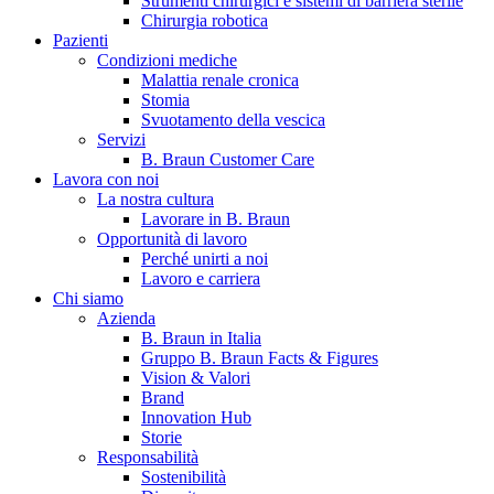
Strumenti chirurgici e sistemi di barriera sterile
Chirurgia robotica
Pazienti
Condizioni mediche
Malattia renale cronica
Stomia
Svuotamento della vescica
Servizi
B. Braun Customer Care
Lavora con noi
La nostra cultura
B. Braun in Italia
Lavorare in B. Braun
Opportunità di lavoro
Scopri chi siamo ed entra nel mondo di B. Braun in Italia: 4
Perché unirti a noi
sedi, 4 aziende, più di 700 dipendenti e un Centro di
Lavoro e carriera
Eccellenza a livello globale.
Chi siamo
Azienda
B. Braun in Italia
Gruppo B. Braun Facts & Figures
Vision & Valori
Brand
Innovation Hub
Storie
Responsabilità
Sostenibilità