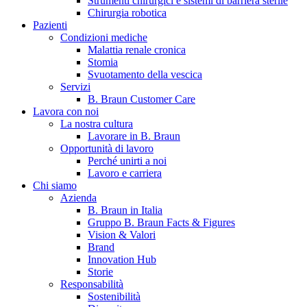
Strumenti chirurgici e sistemi di barriera sterile
Chirurgia robotica
Pazienti
Condizioni mediche
Malattia renale cronica
Stomia
Svuotamento della vescica
Servizi
B. Braun Customer Care
Lavora con noi
La nostra cultura
B. Braun in Italia
Lavorare in B. Braun
Opportunità di lavoro
Scopri chi siamo ed entra nel mondo di B. Braun in Italia: 4
Perché unirti a noi
sedi, 4 aziende, più di 700 dipendenti e un Centro di
Lavoro e carriera
Eccellenza a livello globale.
Chi siamo
Azienda
B. Braun in Italia
Gruppo B. Braun Facts & Figures
Vision & Valori
Brand
Innovation Hub
Storie
Responsabilità
Sostenibilità