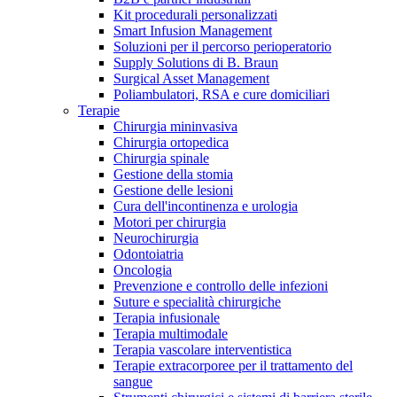
Kit procedurali personalizzati
Terapie
Media
Smart Infusion Management
Soluzioni per il percorso perioperatorio
Supply Solutions di B. Braun
Contatti
Surgical Asset Management
Poliambulatori, RSA e cure domiciliari
Terapie
Chirurgia mininvasiva
Chirurgia ortopedica
Chirurgia spinale
Gestione della stomia
Gestione delle lesioni
Cura dell'incontinenza e urologia
Motori per chirurgia
Neurochirurgia
Odontoiatria
Catalogo prodotti
Oncologia
Contatti
Prevenzione e controllo delle infezioni
Trova il prodotto che stai cercando. Visita il catalogo B.
Suture e specialità chirurgiche
Hai domande o richieste? Scrivici per entrare subito in
Braun con il nostro portfolio completo.
Terapia infusionale
contatto con un nostro referente.
Terapia multimodale
Terapia vascolare interventistica
Terapie extracorporee per il trattamento del
sangue