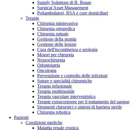
Supply Solutions di B. Braun
Contatti
Surgical Asset Management
Poliambulatori, RSA e cure domiciliari
Terapie
Chirurgia mininvasiva
Chirurgia ortopedica
Chirurgia spinale
Gestione della stomia
Gestione delle lesioni
Cura dell'incontinenza e urologia
Motori per chirurgia
Neurochirurgia
Odontoiatria
Oncologia
Prevenzione e controllo delle infezioni
Suture e specialità chirurgiche
Terapia infusionale
Terapia multimodale
Terapia vascolare interventistica
Campione stomia o cateteri
Trova la tua opportunità di lavoro!
Terapie extracorporee per il trattamento del sangue
Strumenti chirurgici e sistemi di barriera sterile
Richiedi gratuitamente un campione al nostro Customer Care, che t
Scopri le opportunità di carriera del Gruppo B. Braun. Visita il 
Chirurgia robotica
Pazienti
Condizioni mediche
Malattia renale cronica