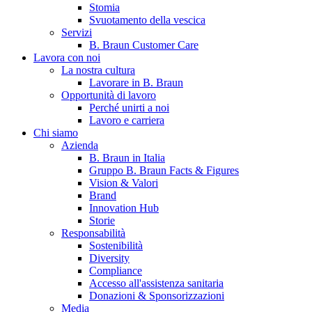
Stomia
Svuotamento della vescica
Servizi
B. Braun Customer Care
Lavora con noi
La nostra cultura
Lavorare in B. Braun
Opportunità di lavoro
Perché unirti a noi
Lavoro e carriera
Contatti
Chi siamo
Hai domande o richieste? Scrivici per entrare subito in contatto
Azienda
B. Braun in Italia
Gruppo B. Braun Facts & Figures
Vision & Valori
Catalogo prodotti
Brand
Innovation Hub
Trova il prodotto che stai cercando. Visita il catalogo B. Braun 
Storie
Responsabilità
Sostenibilità
Diversity
Compliance
Accesso all'assistenza sanitaria
Donazioni & Sponsorizzazioni
Media