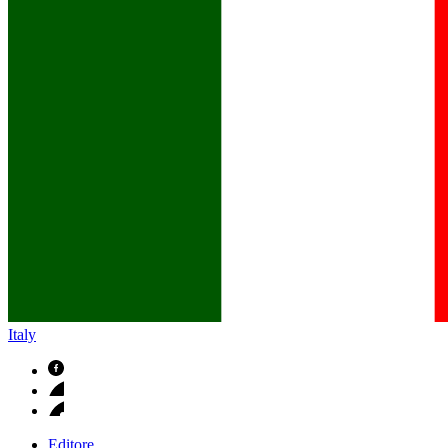
B. Braun in Italia
Scopri chi siamo ed entra nel mondo di B. Braun in Italia: 4 sed
Italy
Editore