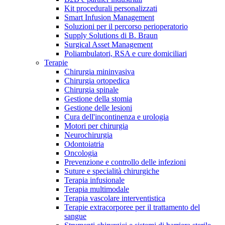
Kit procedurali personalizzati
Terapie
Media
Smart Infusion Management
Soluzioni per il percorso perioperatorio
Supply Solutions di B. Braun
Contatti
Surgical Asset Management
Poliambulatori, RSA e cure domiciliari
Terapie
Chirurgia mininvasiva
Chirurgia ortopedica
Chirurgia spinale
Gestione della stomia
Gestione delle lesioni
Cura dell'incontinenza e urologia
Motori per chirurgia
Neurochirurgia
Odontoiatria
Catalogo prodotti
Oncologia
Contatti
Prevenzione e controllo delle infezioni
Trova il prodotto che stai cercando. Visita il catalogo B.
Suture e specialità chirurgiche
Hai domande o richieste? Scrivici per entrare subito in
Braun con il nostro portfolio completo.
Terapia infusionale
contatto con un nostro referente.
Terapia multimodale
Terapia vascolare interventistica
Terapie extracorporee per il trattamento del
sangue