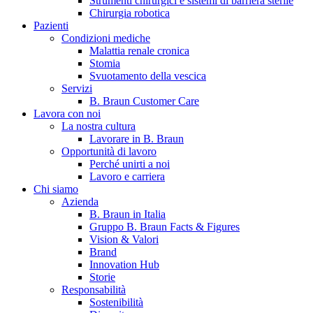
Strumenti chirurgici e sistemi di barriera sterile
Chirurgia robotica
Pazienti
Condizioni mediche
Malattia renale cronica
Stomia
Svuotamento della vescica
Servizi
B. Braun Customer Care
Lavora con noi
La nostra cultura
B. Braun in Italia
Lavorare in B. Braun
Opportunità di lavoro
Scopri chi siamo ed entra nel mondo di B. Braun in Italia: 4
Perché unirti a noi
sedi, 4 aziende, più di 700 dipendenti e un Centro di
Lavoro e carriera
Eccellenza a livello globale.
Chi siamo
Azienda
B. Braun in Italia
Gruppo B. Braun Facts & Figures
Vision & Valori
Brand
Innovation Hub
Storie
Responsabilità
Sostenibilità