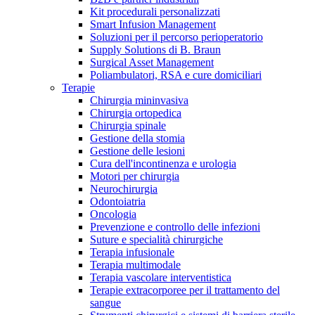
Kit procedurali personalizzati
Terapie
Media
Smart Infusion Management
Soluzioni per il percorso perioperatorio
Supply Solutions di B. Braun
Contatti
Surgical Asset Management
Poliambulatori, RSA e cure domiciliari
Terapie
Chirurgia mininvasiva
Chirurgia ortopedica
Chirurgia spinale
Gestione della stomia
Gestione delle lesioni
Cura dell'incontinenza e urologia
Motori per chirurgia
Neurochirurgia
Odontoiatria
Catalogo prodotti
Oncologia
Contatti
Prevenzione e controllo delle infezioni
Trova il prodotto che stai cercando. Visita il catalogo B.
Suture e specialità chirurgiche
Hai domande o richieste? Scrivici per entrare subito in
Braun con il nostro portfolio completo.
Terapia infusionale
contatto con un nostro referente.
Terapia multimodale
Terapia vascolare interventistica
Terapie extracorporee per il trattamento del
sangue