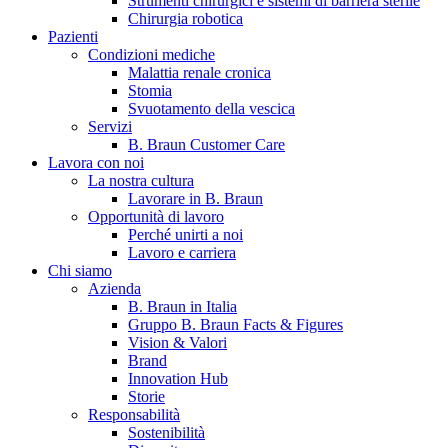
Strumenti chirurgici e sistemi di barriera sterile
Chirurgia robotica
Pazienti
Condizioni mediche
Malattia renale cronica
Stomia
Svuotamento della vescica
Servizi
B. Braun Customer Care
Lavora con noi
La nostra cultura
B. Braun in Italia
Lavorare in B. Braun
Opportunità di lavoro
Scopri chi siamo ed entra nel mondo di B. Braun in Italia: 4
Perché unirti a noi
sedi, 4 aziende, più di 700 dipendenti e un Centro di
Lavoro e carriera
Eccellenza a livello globale.
Chi siamo
Azienda
B. Braun in Italia
Gruppo B. Braun Facts & Figures
Vision & Valori
Brand
Innovation Hub
Storie
Responsabilità
Sostenibilità