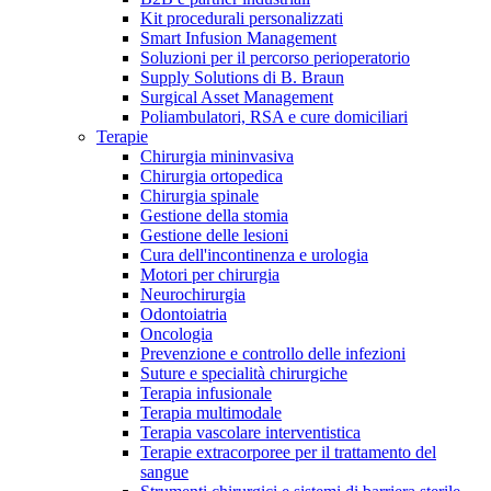
Kit procedurali personalizzati
Terapie
Media
Smart Infusion Management
Soluzioni per il percorso perioperatorio
Supply Solutions di B. Braun
Contatti
Surgical Asset Management
Poliambulatori, RSA e cure domiciliari
Terapie
Chirurgia mininvasiva
Chirurgia ortopedica
Chirurgia spinale
Gestione della stomia
Gestione delle lesioni
Cura dell'incontinenza e urologia
Motori per chirurgia
Neurochirurgia
Odontoiatria
Catalogo prodotti
Oncologia
Contatti
Prevenzione e controllo delle infezioni
Trova il prodotto che stai cercando. Visita il catalogo B.
Suture e specialità chirurgiche
Hai domande o richieste? Scrivici per entrare subito in
Braun con il nostro portfolio completo.
Terapia infusionale
contatto con un nostro referente.
Terapia multimodale
Terapia vascolare interventistica
Terapie extracorporee per il trattamento del
sangue