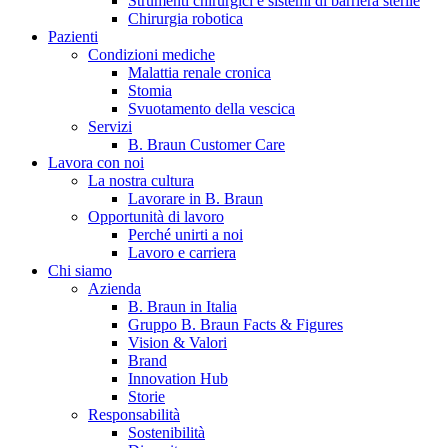
Strumenti chirurgici e sistemi di barriera sterile
Chirurgia robotica
Pazienti
Condizioni mediche
Malattia renale cronica
Stomia
Svuotamento della vescica
Servizi
B. Braun Customer Care
Lavora con noi
La nostra cultura
B. Braun in Italia
Lavorare in B. Braun
Opportunità di lavoro
Scopri chi siamo ed entra nel mondo di B. Braun in Italia: 4
Perché unirti a noi
sedi, 4 aziende, più di 700 dipendenti e un Centro di
Lavoro e carriera
Eccellenza a livello globale.
Chi siamo
Azienda
B. Braun in Italia
Gruppo B. Braun Facts & Figures
Vision & Valori
Brand
Innovation Hub
Storie
Responsabilità
Sostenibilità