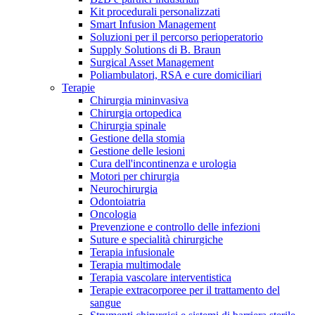
Kit procedurali personalizzati
Terapie
Media
Smart Infusion Management
Soluzioni per il percorso perioperatorio
Supply Solutions di B. Braun
Contatti
Surgical Asset Management
Poliambulatori, RSA e cure domiciliari
Terapie
Chirurgia mininvasiva
Chirurgia ortopedica
Chirurgia spinale
Gestione della stomia
Gestione delle lesioni
Cura dell'incontinenza e urologia
Motori per chirurgia
Neurochirurgia
Odontoiatria
Catalogo prodotti
Oncologia
Contatti
Prevenzione e controllo delle infezioni
Trova il prodotto che stai cercando. Visita il catalogo B.
Suture e specialità chirurgiche
Hai domande o richieste? Scrivici per entrare subito in
Braun con il nostro portfolio completo.
Terapia infusionale
contatto con un nostro referente.
Terapia multimodale
Terapia vascolare interventistica
Terapie extracorporee per il trattamento del
sangue