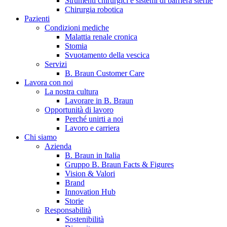
Strumenti chirurgici e sistemi di barriera sterile
Chirurgia robotica
Pazienti
Condizioni mediche
Malattia renale cronica
Stomia
Svuotamento della vescica
Servizi
B. Braun Customer Care
Lavora con noi
La nostra cultura
B. Braun in Italia
Lavorare in B. Braun
Opportunità di lavoro
Scopri chi siamo ed entra nel mondo di B. Braun in Italia: 4
Perché unirti a noi
sedi, 4 aziende, più di 700 dipendenti e un Centro di
Lavoro e carriera
Eccellenza a livello globale.
Chi siamo
Azienda
B. Braun in Italia
Gruppo B. Braun Facts & Figures
Vision & Valori
Brand
Innovation Hub
Storie
Responsabilità
Sostenibilità