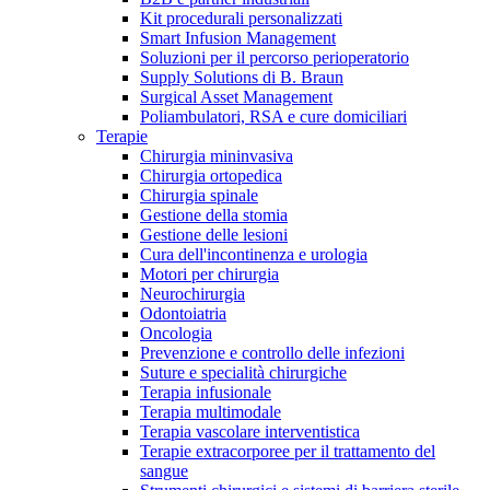
Kit procedurali personalizzati
Terapie
Media
Smart Infusion Management
Soluzioni per il percorso perioperatorio
Supply Solutions di B. Braun
Contatti
Surgical Asset Management
Poliambulatori, RSA e cure domiciliari
Terapie
Chirurgia mininvasiva
Chirurgia ortopedica
Chirurgia spinale
Gestione della stomia
Gestione delle lesioni
Cura dell'incontinenza e urologia
Motori per chirurgia
Neurochirurgia
Odontoiatria
Catalogo prodotti
Oncologia
Contatti
Prevenzione e controllo delle infezioni
Trova il prodotto che stai cercando. Visita il catalogo B.
Suture e specialità chirurgiche
Hai domande o richieste? Scrivici per entrare subito in
Braun con il nostro portfolio completo.
Terapia infusionale
contatto con un nostro referente.
Terapia multimodale
Terapia vascolare interventistica
Terapie extracorporee per il trattamento del
sangue