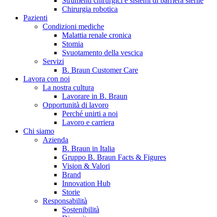
Strumenti chirurgici e sistemi di barriera sterile
Chirurgia robotica
Pazienti
Condizioni mediche
Malattia renale cronica
Stomia
Svuotamento della vescica
Servizi
B. Braun Customer Care
Lavora con noi
La nostra cultura
B. Braun in Italia
Lavorare in B. Braun
Opportunità di lavoro
Scopri chi siamo ed entra nel mondo di B. Braun in Italia: 4
Perché unirti a noi
sedi, 4 aziende, più di 700 dipendenti e un Centro di
Lavoro e carriera
Eccellenza a livello globale.
Chi siamo
Azienda
B. Braun in Italia
Gruppo B. Braun Facts & Figures
Vision & Valori
Brand
Innovation Hub
Storie
Responsabilità
Sostenibilità