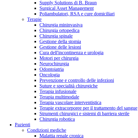
Supply Solutions di B. Braun
Contatti
Surgical Asset Management
Poliambulatori, RSA e cure domiciliari
Terapie
Chirurgia mininvasiva
Chirurgia ortopedica
Chirurgia spinale
Gestione della stomia
Gestione delle lesioni
Cura dell'incontinenza e urologia
Motori per chirurgia
Neurochirurgia
Odontoiatria
Oncologia
Prevenzione e controllo delle infezioni
Suture e specialità chirurgiche
Terapia infusionale
Terapia multimodale
Terapia vascolare interventistica
Campione stomia o cateteri
Trova la tua opportunità di lavoro!
Terapie extracorporee per il trattamento del sangue
Strumenti chirurgici e sistemi di barriera sterile
Richiedi gratuitamente un campione al nostro Customer Care, che t
Scopri le opportunità di carriera del Gruppo B. Braun. Visita il 
Chirurgia robotica
Pazienti
Condizioni mediche
Malattia renale cronica