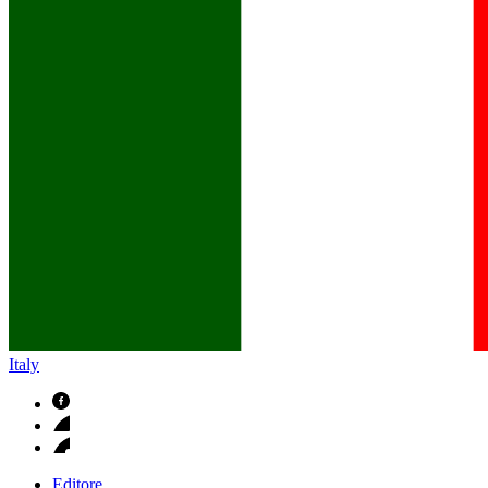
B. Braun in Italia
Scopri chi siamo ed entra nel mondo di B. Braun in Italia: 4 sed
Italy
Editore