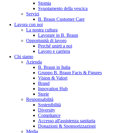
Stomia
Svuotamento della vescica
Servizi
B. Braun Customer Care
Lavora con noi
La nostra cultura
Lavorare in B. Braun
Opportunità di lavoro
Perché unirti a noi
Lavoro e carriera
Contatti
Chi siamo
Hai domande o richieste? Scrivici per entrare subito in contatto
Azienda
B. Braun in Italia
Gruppo B. Braun Facts & Figures
Vision & Valori
Catalogo prodotti
Brand
Innovation Hub
Trova il prodotto che stai cercando. Visita il catalogo B. Braun 
Storie
Responsabilità
Sostenibilità
Diversity
Compliance
Accesso all'assistenza sanitaria
Donazioni & Sponsorizzazioni
Media