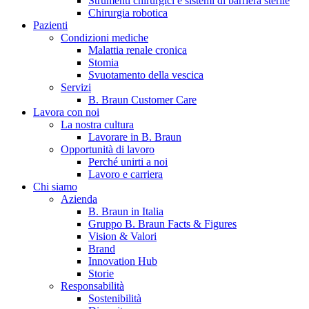
Strumenti chirurgici e sistemi di barriera sterile
Chirurgia robotica
Pazienti
Condizioni mediche
Malattia renale cronica
Stomia
Svuotamento della vescica
Servizi
B. Braun Customer Care
Lavora con noi
La nostra cultura
B. Braun in Italia
Lavorare in B. Braun
Opportunità di lavoro
Scopri chi siamo ed entra nel mondo di B. Braun in Italia: 4
Perché unirti a noi
sedi, 4 aziende, più di 700 dipendenti e un Centro di
Lavoro e carriera
Eccellenza a livello globale.
Chi siamo
Azienda
B. Braun in Italia
Gruppo B. Braun Facts & Figures
Vision & Valori
Brand
Innovation Hub
Storie
Responsabilità
Sostenibilità