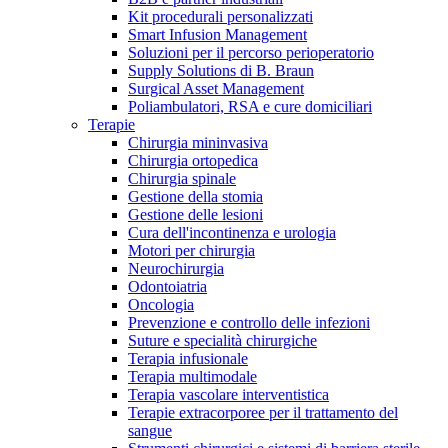
Kit procedurali personalizzati
Terapie
Media
Smart Infusion Management
Soluzioni per il percorso perioperatorio
Supply Solutions di B. Braun
Contatti
Surgical Asset Management
Poliambulatori, RSA e cure domiciliari
Terapie
Chirurgia mininvasiva
Chirurgia ortopedica
Chirurgia spinale
Gestione della stomia
Gestione delle lesioni
Cura dell'incontinenza e urologia
Motori per chirurgia
Neurochirurgia
Odontoiatria
Catalogo prodotti
Oncologia
Contatti
Prevenzione e controllo delle infezioni
Trova il prodotto che stai cercando. Visita il catalogo B.
Suture e specialità chirurgiche
Hai domande o richieste? Scrivici per entrare subito in
Braun con il nostro portfolio completo.
Terapia infusionale
contatto con un nostro referente.
Terapia multimodale
Terapia vascolare interventistica
Terapie extracorporee per il trattamento del
sangue