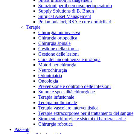
Smart Infusion Management
Contatti
Soluzioni per il percorso perioperatorio
Supply Solutions di B. Braun
Surgical Asset Management
Poliambulatori, RSA e cure domiciliari
Terapie
Chirurgia mininvasiva
Chirurgia ortopedica
Chirurgia spinale
Gestione della stomia
Gestione delle lesioni
Cura dell'incontinenza e urologia
Motori per chirurgia
Neurochirurgia
Odontoiatria
Oncologia
Prevenzione e controllo delle infezioni
Suture e specialità chirurgiche
Terapia infusionale
Terapia multimodale
Campione stomia o cateteri
Trova la tua opportunità di lavoro!
Terapia vascolare interventistica
Richiedi gratuitamente un campione al nostro Customer Care, che t
Terapie extracorporee per il trattamento del sangue
Scopri le opportunità di carriera del Gruppo B. Braun. Visita il 
Strumenti chirurgici e sistemi di barriera sterile
Chirurgia robotica
Pazienti