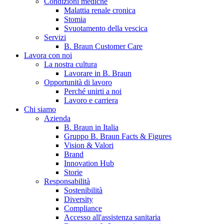
Condizioni mediche
Malattia renale cronica
Stomia
Svuotamento della vescica
Servizi
B. Braun Customer Care
Lavora con noi
La nostra cultura
Lavorare in B. Braun
Opportunità di lavoro
Contatti
Perché unirti a noi
Lavoro e carriera
Hai domande o richieste? Scrivici per entrare subito in contatto
Chi siamo
Azienda
B. Braun in Italia
Catalogo prodotti
Gruppo B. Braun Facts & Figures
Vision & Valori
Trova il prodotto che stai cercando. Visita il catalogo B. Braun 
Brand
Innovation Hub
Storie
Responsabilità
Sostenibilità
Diversity
Compliance
Accesso all'assistenza sanitaria