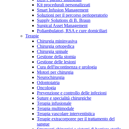
Kit procedurali personalizzati
Terapie
Media
Smart Infusion Management
Soluzioni per il percorso perioperatorio
Supply Solutions di B. Braun
Contatti
Surgical Asset Management
Poliambulatori, RSA e cure domiciliari
Terapie
Chirurgia mininvasiva
Chirurgia ortopedica
Chirurgia spinale
Gestione della stomia
Gestione delle lesioni
Cura dell'incontinenza e urologia
Motori per chirurgia
Neurochirurgia
Odontoiatria
Catalogo prodotti
Oncologia
Contatti
Prevenzione e controllo delle infezioni
Trova il prodotto che stai cercando. Visita il catalogo B.
Suture e specialità chirurgiche
Hai domande o richieste? Scrivici per entrare subito in
Braun con il nostro portfolio completo.
Terapia infusionale
contatto con un nostro referente.
Terapia multimodale
Terapia vascolare interventistica
Terapie extracorporee per il trattamento del
sangue