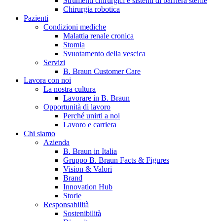
Strumenti chirurgici e sistemi di barriera sterile
Chirurgia robotica
Pazienti
Condizioni mediche
Malattia renale cronica
Stomia
Svuotamento della vescica
Servizi
B. Braun Customer Care
Lavora con noi
La nostra cultura
B. Braun in Italia
Lavorare in B. Braun
Opportunità di lavoro
Scopri chi siamo ed entra nel mondo di B. Braun in Italia: 4
Perché unirti a noi
sedi, 4 aziende, più di 700 dipendenti e un Centro di
Lavoro e carriera
Eccellenza a livello globale.
Chi siamo
Azienda
B. Braun in Italia
Gruppo B. Braun Facts & Figures
Vision & Valori
Brand
Innovation Hub
Storie
Responsabilità
Sostenibilità