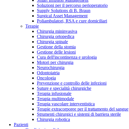
Smart Infusion Management
Contatti
Soluzioni per il percorso perioperatorio
Supply Solutions di B. Braun
Surgical Asset Management
Poliambulatori, RSA e cure domiciliari
Terapie
Chirurgia mininvasiva
Chirurgia ortopedica
Chirurgia spinale
Gestione della stomia
Gestione delle lesioni
Cura dell'incontinenza e urologia
Motori per chirurgia
Neurochirurgia
Odontoiatria
Oncologia
Prevenzione e controllo delle infezioni
Suture e specialità chirurgiche
Terapia infusionale
Terapia multimodale
Campione stomia o cateteri
Trova la tua opportunità di lavoro!
Terapia vascolare interventistica
Richiedi gratuitamente un campione al nostro Customer Care, che t
Terapie extracorporee per il trattamento del sangue
Scopri le opportunità di carriera del Gruppo B. Braun. Visita il 
Strumenti chirurgici e sistemi di barriera sterile
Chirurgia robotica
Pazienti