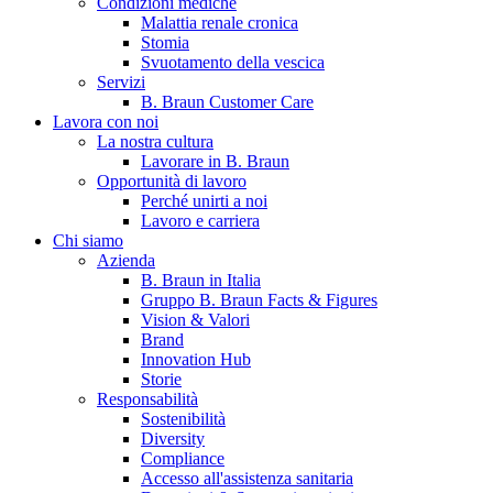
Condizioni mediche
Malattia renale cronica
Stomia
Svuotamento della vescica
Servizi
B. Braun Customer Care
Lavora con noi
La nostra cultura
Lavorare in B. Braun
Opportunità di lavoro
Contatti
Perché unirti a noi
Lavoro e carriera
Hai domande o richieste? Scrivici per entrare subito in contatto
Chi siamo
Azienda
B. Braun in Italia
Catalogo prodotti
Gruppo B. Braun Facts & Figures
Vision & Valori
Trova il prodotto che stai cercando. Visita il catalogo B. Braun 
Brand
Innovation Hub
Storie
Responsabilità
Sostenibilità
Diversity
Compliance
Accesso all'assistenza sanitaria