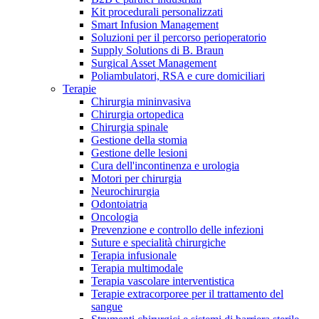
Kit procedurali personalizzati
Terapie
Media
Smart Infusion Management
Soluzioni per il percorso perioperatorio
Supply Solutions di B. Braun
Contatti
Surgical Asset Management
Poliambulatori, RSA e cure domiciliari
Terapie
Chirurgia mininvasiva
Chirurgia ortopedica
Chirurgia spinale
Gestione della stomia
Gestione delle lesioni
Cura dell'incontinenza e urologia
Motori per chirurgia
Neurochirurgia
Odontoiatria
Catalogo prodotti
Oncologia
Contatti
Prevenzione e controllo delle infezioni
Trova il prodotto che stai cercando. Visita il catalogo B.
Suture e specialità chirurgiche
Hai domande o richieste? Scrivici per entrare subito in
Braun con il nostro portfolio completo.
Terapia infusionale
contatto con un nostro referente.
Terapia multimodale
Terapia vascolare interventistica
Terapie extracorporee per il trattamento del
sangue