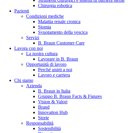
Strumenti chirurgici e sistemi di barriera sterile
Chirurgia robotica
Pazienti
Condizioni mediche
Malattia renale cronica
Stomia
Svuotamento della vescica
Servizi
B. Braun Customer Care
Lavora con noi
La nostra cultura
B. Braun in Italia
Lavorare in B. Braun
Opportunità di lavoro
Scopri chi siamo ed entra nel mondo di B. Braun in Italia: 4
Perché unirti a noi
sedi, 4 aziende, più di 700 dipendenti e un Centro di
Lavoro e carriera
Eccellenza a livello globale.
Chi siamo
Azienda
B. Braun in Italia
Gruppo B. Braun Facts & Figures
Vision & Valori
Brand
Innovation Hub
Storie
Responsabilità
Sostenibilità