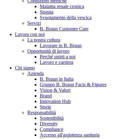
Condizioni mediche
Malattia renale cronica
Stomia
Svuotamento della vescica
Servizi
B. Braun Customer Care
Lavora con noi
La nostra cultura
Lavorare in B. Braun
Opportunità di lavoro
Contatti
Perché unirti a noi
Lavoro e carriera
Hai domande o richieste? Scrivici per entrare subito in contatto
Chi siamo
Azienda
B. Braun in Italia
Catalogo prodotti
Gruppo B. Braun Facts & Figures
Vision & Valori
Trova il prodotto che stai cercando. Visita il catalogo B. Braun 
Brand
Innovation Hub
Storie
Responsabilità
Sostenibilità
Diversity
Compliance
Accesso all'assistenza sanitaria