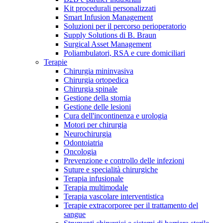
Kit procedurali personalizzati
Terapie
Media
Smart Infusion Management
Soluzioni per il percorso perioperatorio
Supply Solutions di B. Braun
Contatti
Surgical Asset Management
Poliambulatori, RSA e cure domiciliari
Terapie
Chirurgia mininvasiva
Chirurgia ortopedica
Chirurgia spinale
Gestione della stomia
Gestione delle lesioni
Cura dell'incontinenza e urologia
Motori per chirurgia
Neurochirurgia
Odontoiatria
Catalogo prodotti
Oncologia
Contatti
Prevenzione e controllo delle infezioni
Trova il prodotto che stai cercando. Visita il catalogo B.
Suture e specialità chirurgiche
Hai domande o richieste? Scrivici per entrare subito in
Braun con il nostro portfolio completo.
Terapia infusionale
contatto con un nostro referente.
Terapia multimodale
Terapia vascolare interventistica
Terapie extracorporee per il trattamento del
sangue