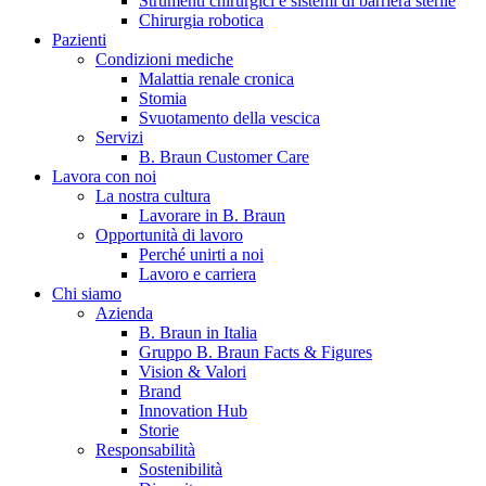
Strumenti chirurgici e sistemi di barriera sterile
Chirurgia robotica
Pazienti
Condizioni mediche
Malattia renale cronica
Stomia
Svuotamento della vescica
Servizi
B. Braun Customer Care
Lavora con noi
La nostra cultura
B. Braun in Italia
Lavorare in B. Braun
Opportunità di lavoro
Scopri chi siamo ed entra nel mondo di B. Braun in Italia: 4
Perché unirti a noi
sedi, 4 aziende, più di 700 dipendenti e un Centro di
Lavoro e carriera
Eccellenza a livello globale.
Chi siamo
Azienda
B. Braun in Italia
Gruppo B. Braun Facts & Figures
Vision & Valori
Brand
Innovation Hub
Storie
Responsabilità
Sostenibilità