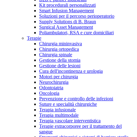
Kit procedurali personalizzati
Terapie
Media
Smart Infusion Management
Soluzioni per il percorso perioperatorio
Supply Solutions di B. Braun
Contatti
Surgical Asset Management
Poliambulatori, RSA e cure domiciliari
Terapie
Chirurgia mininvasiva
Chirurgia ortopedica
Chirurgia spinale
Gestione della stomia
Gestione delle lesioni
Cura dell'incontinenza e urologia
Motori per chirurgia
Neurochirurgia
Odontoiatria
Catalogo prodotti
Oncologia
Contatti
Prevenzione e controllo delle infezioni
Trova il prodotto che stai cercando. Visita il catalogo B.
Suture e specialità chirurgiche
Hai domande o richieste? Scrivici per entrare subito in
Braun con il nostro portfolio completo.
Terapia infusionale
contatto con un nostro referente.
Terapia multimodale
Terapia vascolare interventistica
Terapie extracorporee per il trattamento del
sangue