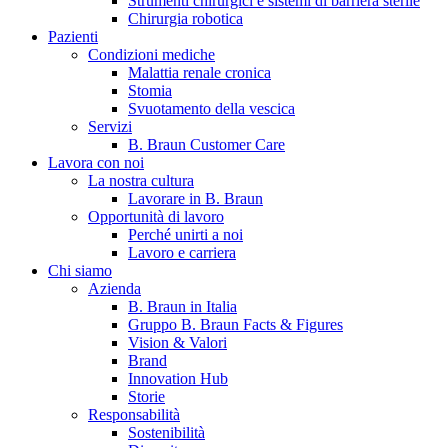
Strumenti chirurgici e sistemi di barriera sterile
Chirurgia robotica
Pazienti
Condizioni mediche
Malattia renale cronica
Stomia
Svuotamento della vescica
Servizi
B. Braun Customer Care
Lavora con noi
La nostra cultura
B. Braun in Italia
Lavorare in B. Braun
Opportunità di lavoro
Scopri chi siamo ed entra nel mondo di B. Braun in Italia: 4
Perché unirti a noi
sedi, 4 aziende, più di 700 dipendenti e un Centro di
Lavoro e carriera
Eccellenza a livello globale.
Chi siamo
Azienda
B. Braun in Italia
Gruppo B. Braun Facts & Figures
Vision & Valori
Brand
Innovation Hub
Storie
Responsabilità
Sostenibilità