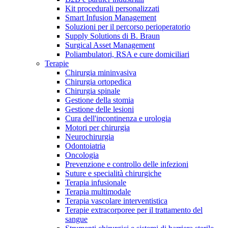
Kit procedurali personalizzati
Terapie
Media
Smart Infusion Management
Soluzioni per il percorso perioperatorio
Supply Solutions di B. Braun
Contatti
Surgical Asset Management
Poliambulatori, RSA e cure domiciliari
Terapie
Chirurgia mininvasiva
Chirurgia ortopedica
Chirurgia spinale
Gestione della stomia
Gestione delle lesioni
Cura dell'incontinenza e urologia
Motori per chirurgia
Neurochirurgia
Odontoiatria
Catalogo prodotti
Oncologia
Contatti
Prevenzione e controllo delle infezioni
Trova il prodotto che stai cercando. Visita il catalogo B.
Suture e specialità chirurgiche
Hai domande o richieste? Scrivici per entrare subito in
Braun con il nostro portfolio completo.
Terapia infusionale
contatto con un nostro referente.
Terapia multimodale
Terapia vascolare interventistica
Terapie extracorporee per il trattamento del
sangue