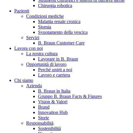
Strumenti chirurgici e sistemi di barriera sterile
Chirurgia robotica
Pazienti
Condizioni mediche
Malattia renale cronica
Stomia
Svuotamento della vescica
Servizi
B. Braun Customer Care
Lavora con noi
La nostra cultura
B. Braun in Italia
Lavorare in B. Braun
Opportunità di lavoro
Scopri chi siamo ed entra nel mondo di B. Braun in Italia: 4
Perché unirti a noi
sedi, 4 aziende, più di 700 dipendenti e un Centro di
Lavoro e carriera
Eccellenza a livello globale.
Chi siamo
Azienda
B. Braun in Italia
Gruppo B. Braun Facts & Figures
Vision & Valori
Brand
Innovation Hub
Storie
Responsabilità
Sostenibilità