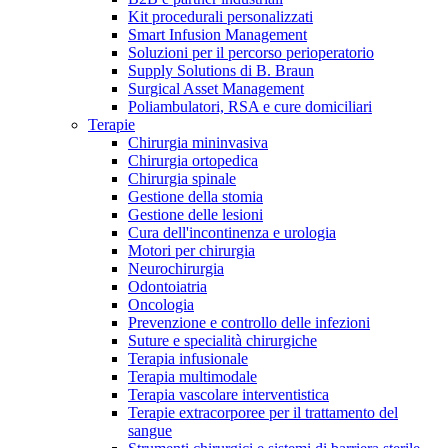
Kit procedurali personalizzati
Terapie
Media
Smart Infusion Management
Soluzioni per il percorso perioperatorio
Supply Solutions di B. Braun
Contatti
Surgical Asset Management
Poliambulatori, RSA e cure domiciliari
Terapie
Chirurgia mininvasiva
Chirurgia ortopedica
Chirurgia spinale
Gestione della stomia
Gestione delle lesioni
Cura dell'incontinenza e urologia
Motori per chirurgia
Neurochirurgia
Odontoiatria
Catalogo prodotti
Oncologia
Contatti
Prevenzione e controllo delle infezioni
Trova il prodotto che stai cercando. Visita il catalogo B.
Suture e specialità chirurgiche
Hai domande o richieste? Scrivici per entrare subito in
Braun con il nostro portfolio completo.
Terapia infusionale
contatto con un nostro referente.
Terapia multimodale
Terapia vascolare interventistica
Terapie extracorporee per il trattamento del
sangue