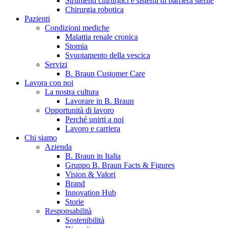
Strumenti chirurgici e sistemi di barriera sterile
Chirurgia robotica
Pazienti
Condizioni mediche
Malattia renale cronica
Stomia
Svuotamento della vescica
Servizi
B. Braun Customer Care
Lavora con noi
La nostra cultura
B. Braun in Italia
Lavorare in B. Braun
Opportunità di lavoro
Scopri chi siamo ed entra nel mondo di B. Braun in Italia: 4
Perché unirti a noi
sedi, 4 aziende, più di 700 dipendenti e un Centro di
Lavoro e carriera
Eccellenza a livello globale.
Chi siamo
Azienda
B. Braun in Italia
Gruppo B. Braun Facts & Figures
Vision & Valori
Brand
Innovation Hub
Storie
Responsabilità
Sostenibilità