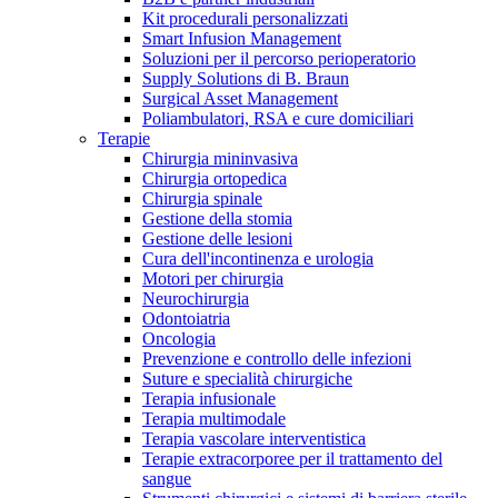
Kit procedurali personalizzati
Terapie
Media
Smart Infusion Management
Soluzioni per il percorso perioperatorio
Supply Solutions di B. Braun
Contatti
Surgical Asset Management
Poliambulatori, RSA e cure domiciliari
Terapie
Chirurgia mininvasiva
Chirurgia ortopedica
Chirurgia spinale
Gestione della stomia
Gestione delle lesioni
Cura dell'incontinenza e urologia
Motori per chirurgia
Neurochirurgia
Odontoiatria
Catalogo prodotti
Oncologia
Contatti
Prevenzione e controllo delle infezioni
Trova il prodotto che stai cercando. Visita il catalogo B.
Suture e specialità chirurgiche
Hai domande o richieste? Scrivici per entrare subito in
Braun con il nostro portfolio completo.
Terapia infusionale
contatto con un nostro referente.
Terapia multimodale
Terapia vascolare interventistica
Terapie extracorporee per il trattamento del
sangue