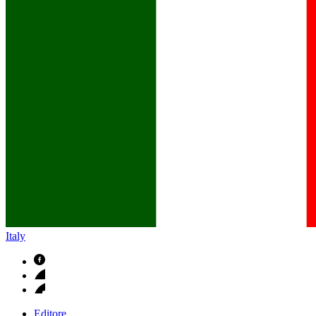
B. Braun in Italia
Scopri chi siamo ed entra nel mondo di B. Braun in Italia: 4 sed
Italy
Editore