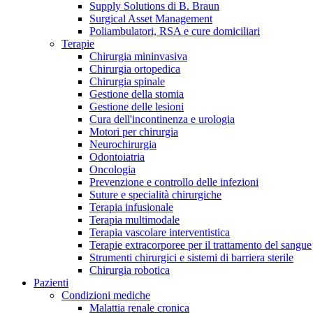
Supply Solutions di B. Braun
Contatti
Surgical Asset Management
Poliambulatori, RSA e cure domiciliari
Terapie
Chirurgia mininvasiva
Chirurgia ortopedica
Chirurgia spinale
Gestione della stomia
Gestione delle lesioni
Cura dell'incontinenza e urologia
Motori per chirurgia
Neurochirurgia
Odontoiatria
Oncologia
Prevenzione e controllo delle infezioni
Suture e specialità chirurgiche
Terapia infusionale
Terapia multimodale
Terapia vascolare interventistica
Campione stomia o cateteri
Trova la tua opportunità di lavoro!
Terapie extracorporee per il trattamento del sangue
Strumenti chirurgici e sistemi di barriera sterile
Richiedi gratuitamente un campione al nostro Customer Care, che t
Scopri le opportunità di carriera del Gruppo B. Braun. Visita il 
Chirurgia robotica
Pazienti
Condizioni mediche
Malattia renale cronica