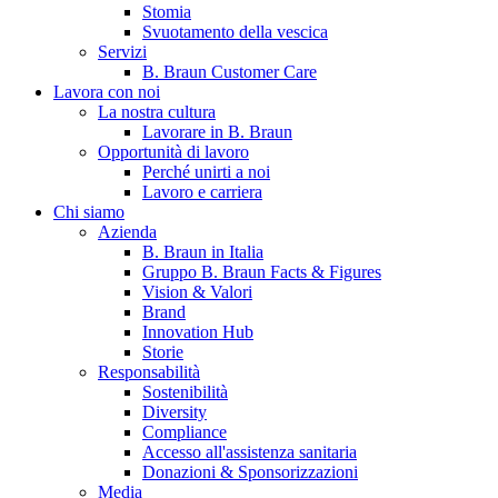
Stomia
Svuotamento della vescica
Servizi
B. Braun Customer Care
Lavora con noi
La nostra cultura
Lavorare in B. Braun
Opportunità di lavoro
Perché unirti a noi
Lavoro e carriera
Contatti
Chi siamo
Hai domande o richieste? Scrivici per entrare subito in contatto
Azienda
B. Braun in Italia
Gruppo B. Braun Facts & Figures
Vision & Valori
Catalogo prodotti
Brand
Innovation Hub
Trova il prodotto che stai cercando. Visita il catalogo B. Braun 
Storie
Responsabilità
Sostenibilità
Diversity
Compliance
Accesso all'assistenza sanitaria
Donazioni & Sponsorizzazioni
Media