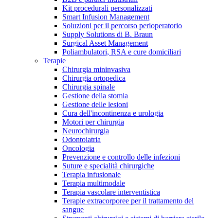
Kit procedurali personalizzati
Terapie
Media
Smart Infusion Management
Soluzioni per il percorso perioperatorio
Supply Solutions di B. Braun
Contatti
Surgical Asset Management
Poliambulatori, RSA e cure domiciliari
Terapie
Chirurgia mininvasiva
Chirurgia ortopedica
Chirurgia spinale
Gestione della stomia
Gestione delle lesioni
Cura dell'incontinenza e urologia
Motori per chirurgia
Neurochirurgia
Odontoiatria
Catalogo prodotti
Oncologia
Contatti
Prevenzione e controllo delle infezioni
Trova il prodotto che stai cercando. Visita il catalogo B.
Suture e specialità chirurgiche
Hai domande o richieste? Scrivici per entrare subito in
Braun con il nostro portfolio completo.
Terapia infusionale
contatto con un nostro referente.
Terapia multimodale
Terapia vascolare interventistica
Terapie extracorporee per il trattamento del
sangue