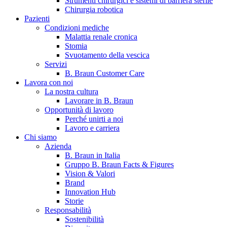
Strumenti chirurgici e sistemi di barriera sterile
Chirurgia robotica
Pazienti
Condizioni mediche
Malattia renale cronica
Stomia
Svuotamento della vescica
Servizi
B. Braun Customer Care
Lavora con noi
La nostra cultura
B. Braun in Italia
Lavorare in B. Braun
Opportunità di lavoro
Scopri chi siamo ed entra nel mondo di B. Braun in Italia: 4
Perché unirti a noi
sedi, 4 aziende, più di 700 dipendenti e un Centro di
Lavoro e carriera
Eccellenza a livello globale.
Chi siamo
Azienda
B. Braun in Italia
Gruppo B. Braun Facts & Figures
Vision & Valori
Brand
Innovation Hub
Storie
Responsabilità
Sostenibilità