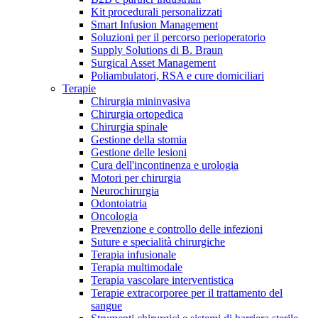
Kit procedurali personalizzati
Terapie
Media
Smart Infusion Management
Soluzioni per il percorso perioperatorio
Supply Solutions di B. Braun
Contatti
Surgical Asset Management
Poliambulatori, RSA e cure domiciliari
Terapie
Chirurgia mininvasiva
Chirurgia ortopedica
Chirurgia spinale
Gestione della stomia
Gestione delle lesioni
Cura dell'incontinenza e urologia
Motori per chirurgia
Neurochirurgia
Odontoiatria
Catalogo prodotti
Oncologia
Contatti
Prevenzione e controllo delle infezioni
Trova il prodotto che stai cercando. Visita il catalogo B.
Suture e specialità chirurgiche
Hai domande o richieste? Scrivici per entrare subito in
Braun con il nostro portfolio completo.
Terapia infusionale
contatto con un nostro referente.
Terapia multimodale
Terapia vascolare interventistica
Terapie extracorporee per il trattamento del
sangue