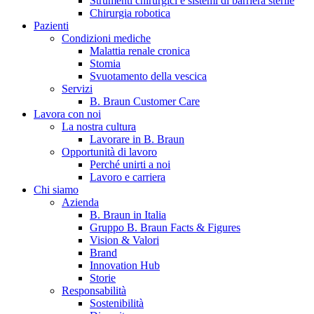
Strumenti chirurgici e sistemi di barriera sterile
Chirurgia robotica
Pazienti
Condizioni mediche
Malattia renale cronica
Stomia
Svuotamento della vescica
Servizi
B. Braun Customer Care
Lavora con noi
La nostra cultura
B. Braun in Italia
Lavorare in B. Braun
Opportunità di lavoro
Scopri chi siamo ed entra nel mondo di B. Braun in Italia: 4
Perché unirti a noi
sedi, 4 aziende, più di 700 dipendenti e un Centro di
Lavoro e carriera
Eccellenza a livello globale.
Chi siamo
Azienda
B. Braun in Italia
Gruppo B. Braun Facts & Figures
Vision & Valori
Brand
Innovation Hub
Storie
Responsabilità
Sostenibilità