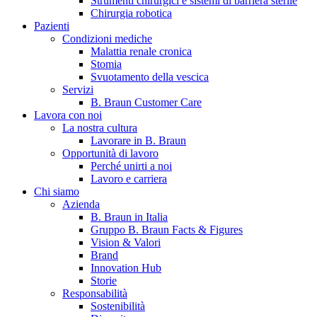
Strumenti chirurgici e sistemi di barriera sterile
Chirurgia robotica
Pazienti
Condizioni mediche
Malattia renale cronica
Stomia
Svuotamento della vescica
Servizi
B. Braun Customer Care
Lavora con noi
La nostra cultura
B. Braun in Italia
Lavorare in B. Braun
Opportunità di lavoro
Scopri chi siamo ed entra nel mondo di B. Braun in Italia: 4
Perché unirti a noi
sedi, 4 aziende, più di 700 dipendenti e un Centro di
Lavoro e carriera
Eccellenza a livello globale.
Chi siamo
Azienda
B. Braun in Italia
Gruppo B. Braun Facts & Figures
Vision & Valori
Brand
Innovation Hub
Storie
Responsabilità
Sostenibilità