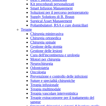
Kit procedurali personalizzati
Terapie
Media
Smart Infusion Management
Soluzioni per il percorso perioperatorio
Supply Solutions di B. Braun
Contatti
Surgical Asset Management
Poliambulatori, RSA e cure domiciliari
Terapie
Chirurgia mininvasiva
Chirurgia ortopedica
Chirurgia spinale
Gestione della stomia
Gestione delle lesioni
Cura dell'incontinenza e urologia
Motori per chirurgia
Neurochirurgia
Odontoiatria
Catalogo prodotti
Oncologia
Contatti
Prevenzione e controllo delle infezioni
Trova il prodotto che stai cercando. Visita il catalogo B.
Suture e specialità chirurgiche
Hai domande o richieste? Scrivici per entrare subito in
Braun con il nostro portfolio completo.
Terapia infusionale
contatto con un nostro referente.
Terapia multimodale
Terapia vascolare interventistica
Terapie extracorporee per il trattamento del
sangue