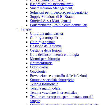
Kit procedurali personalizzati
Terapie
Media
Smart Infusion Management
Soluzioni per il percorso perioperatorio
Supply Solutions di B. Braun
Contatti
Surgical Asset Management
Poliambulatori, RSA e cure domiciliari
Terapie
Chirurgia mininvasiva
Chirurgia ortopedica
Chirurgia spinale
Gestione della stomia
Gestione delle lesioni
Cura dell'incontinenza e urologia
Motori per chirurgia
Neurochirurgia
Odontoiatria
Catalogo prodotti
Oncologia
Contatti
Prevenzione e controllo delle infezioni
Trova il prodotto che stai cercando. Visita il catalogo B.
Suture e specialità chirurgiche
Hai domande o richieste? Scrivici per entrare subito in
Braun con il nostro portfolio completo.
Terapia infusionale
contatto con un nostro referente.
Terapia multimodale
Terapia vascolare interventistica
Terapie extracorporee per il trattamento del
sangue