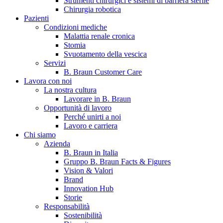
Strumenti chirurgici e sistemi di barriera sterile
Chirurgia robotica
Pazienti
Condizioni mediche
Malattia renale cronica
Stomia
Svuotamento della vescica
Servizi
B. Braun Customer Care
Lavora con noi
La nostra cultura
B. Braun in Italia
Lavorare in B. Braun
Opportunità di lavoro
Scopri chi siamo ed entra nel mondo di B. Braun in Italia: 4
Perché unirti a noi
sedi, 4 aziende, più di 700 dipendenti e un Centro di
Lavoro e carriera
Eccellenza a livello globale.
Chi siamo
Azienda
B. Braun in Italia
Gruppo B. Braun Facts & Figures
Vision & Valori
Brand
Innovation Hub
Storie
Responsabilità
Sostenibilità