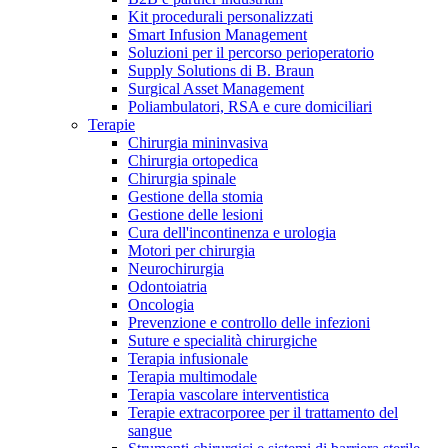
Kit procedurali personalizzati
Terapie
Media
Smart Infusion Management
Soluzioni per il percorso perioperatorio
Supply Solutions di B. Braun
Contatti
Surgical Asset Management
Poliambulatori, RSA e cure domiciliari
Terapie
Chirurgia mininvasiva
Chirurgia ortopedica
Chirurgia spinale
Gestione della stomia
Gestione delle lesioni
Cura dell'incontinenza e urologia
Motori per chirurgia
Neurochirurgia
Odontoiatria
Catalogo prodotti
Oncologia
Contatti
Prevenzione e controllo delle infezioni
Trova il prodotto che stai cercando. Visita il catalogo B.
Suture e specialità chirurgiche
Hai domande o richieste? Scrivici per entrare subito in
Braun con il nostro portfolio completo.
Terapia infusionale
contatto con un nostro referente.
Terapia multimodale
Terapia vascolare interventistica
Terapie extracorporee per il trattamento del
sangue