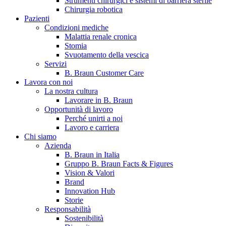
Strumenti chirurgici e sistemi di barriera sterile
Chirurgia robotica
Pazienti
Condizioni mediche
Malattia renale cronica
Stomia
Svuotamento della vescica
Servizi
B. Braun Customer Care
Lavora con noi
La nostra cultura
B. Braun in Italia
Lavorare in B. Braun
Opportunità di lavoro
Scopri chi siamo ed entra nel mondo di B. Braun in Italia: 4
Perché unirti a noi
sedi, 4 aziende, più di 700 dipendenti e un Centro di
Lavoro e carriera
Eccellenza a livello globale.
Chi siamo
Azienda
B. Braun in Italia
Gruppo B. Braun Facts & Figures
Vision & Valori
Brand
Innovation Hub
Storie
Responsabilità
Sostenibilità